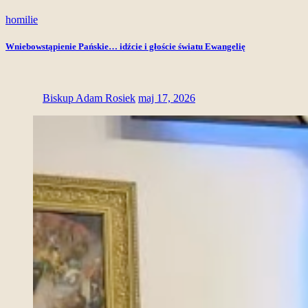
homilie
Wniebowstąpienie Pańskie… idźcie i głoście światu Ewangelię
Biskup Adam Rosiek
maj 17, 2026