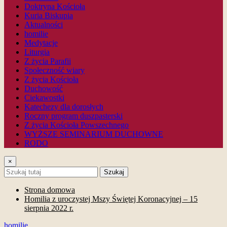
Doktryna Kościoła
Kuria Biskupia
Aktualności
homilie
Medytacje
Liturgia
Z życia Parafii
Społeczność wiary
Z życia Kościoła
Duchowość
Ciekawostki
Katechezy dla dorosłych
Roczny program duszpasterski
Z życia Kościoła Powszechnego
WYŻSZE SEMINARIUM DUCHOWNE
RODO
×
Szukaj
Strona domowa
Homilia z uroczystej Mszy Świętej Koronacyjnej – 15
sierpnia 2022 r.
homilie