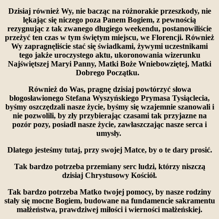
Dzisiaj również Wy, nie bacząc na różnorakie przeszkody, nie
lękając się niczego poza Panem Bogiem, z pewnością
rezygnując z tak zwanego długiego weekendu, postanowiliście
przeżyć ten czas w tym świętym miejscu, we Florencji. Również
Wy zapragnęliście stać się świadkami, żywymi uczestnikami
tego jakże uroczystego aktu, ukoronowania wizerunku
Najświętszej Maryi Panny, Matki Boże Wniebowziętej, Matki
Dobrego Początku.
Również do Was, pragnę dzisiaj powtórzyć słowa
błogosławionego Stefana Wyszyńskiego Prymasa Tysiąclecia,
byśmy oszczędzali nasze życie, byśmy się wzajemnie szanowali i
nie pozwolili, by zły przybierając czasami tak przyjazne na
pozór pozy, posiadł nasze życie, zawłaszczając nasze serca i
umysły.
Dlatego jesteśmy tutaj, przy swojej Matce, by o te dary prosić.
Tak bardzo potrzeba przemiany serc ludzi, którzy niszczą
dzisiaj Chrystusowy Kościół.
Tak bardzo potrzeba Matko twojej pomocy, by nasze rodziny
stały się mocne Bogiem, budowane na fundamencie sakramentu
małżeństwa, prawdziwej miłości i wierności małżeńskiej.