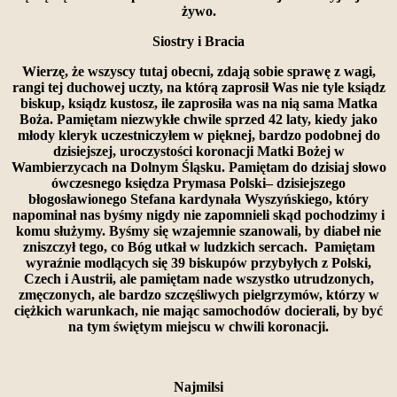
żywo.
Siostry i Bracia
Wierzę, że wszyscy tutaj obecni, zdają sobie sprawę z wagi,
rangi tej duchowej uczty, na którą zaprosił Was nie tyle ksiądz
biskup, ksiądz kustosz, ile zaprosiła was na nią sama Matka
Boża. Pamiętam niezwykłe chwile sprzed 42 laty, kiedy jako
młody kleryk uczestniczyłem w pięknej, bardzo podobnej do
dzisiejszej, uroczystości koronacji Matki Bożej w
Wambierzycach na Dolnym Śląsku. Pamiętam do dzisiaj słowo
ówczesnego księdza Prymasa Polski– dzisiejszego
błogosławionego Stefana kardynała Wyszyńskiego, który
napominał nas byśmy nigdy nie zapomnieli skąd pochodzimy i
komu służymy. Byśmy się wzajemnie szanowali, by diabeł nie
zniszczył tego, co Bóg utkał w ludzkich sercach. Pamiętam
wyraźnie modlących się 39 biskupów przybyłych z Polski,
Czech i Austrii, ale pamiętam nade wszystko utrudzonych,
zmęczonych, ale bardzo szczęśliwych pielgrzymów, którzy w
ciężkich warunkach, nie mając samochodów docierali, by być
na tym świętym miejscu w chwili koronacji.
Najmilsi