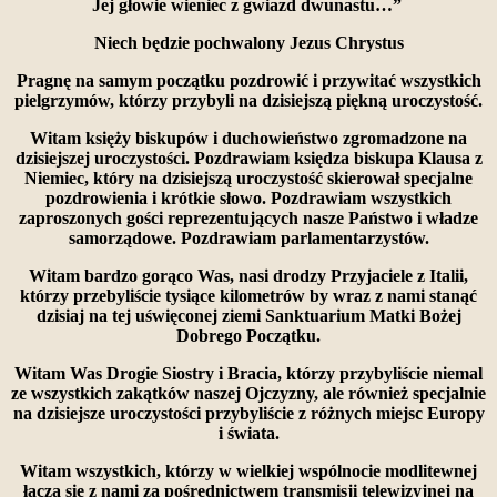
Jej głowie wieniec z gwiazd dwunastu…”
Niech będzie pochwalony Jezus Chrystus
Pragnę na samym początku pozdrowić i przywitać wszystkich
pielgrzymów, którzy przybyli na dzisiejszą piękną uroczystość.
Witam księży biskupów i duchowieństwo zgromadzone na
dzisiejszej uroczystości. Pozdrawiam księdza biskupa Klausa z
Niemiec, który na dzisiejszą uroczystość skierował specjalne
pozdrowienia i krótkie słowo. Pozdrawiam wszystkich
zaproszonych gości reprezentujących nasze Państwo i władze
samorządowe. Pozdrawiam parlamentarzystów.
Witam bardzo gorąco Was, nasi drodzy Przyjaciele z Italii,
którzy przebyliście tysiące kilometrów by wraz z nami stanąć
dzisiaj na tej uświęconej ziemi Sanktuarium Matki Bożej
Dobrego Początku.
Witam Was Drogie Siostry i Bracia, którzy przybyliście niemal
ze wszystkich zakątków naszej Ojczyzny, ale również specjalnie
na dzisiejsze uroczystości przybyliście z różnych miejsc Europy
i świata.
Witam wszystkich, którzy w wielkiej wspólnocie modlitewnej
łączą się z nami za pośrednictwem transmisji telewizyjnej na