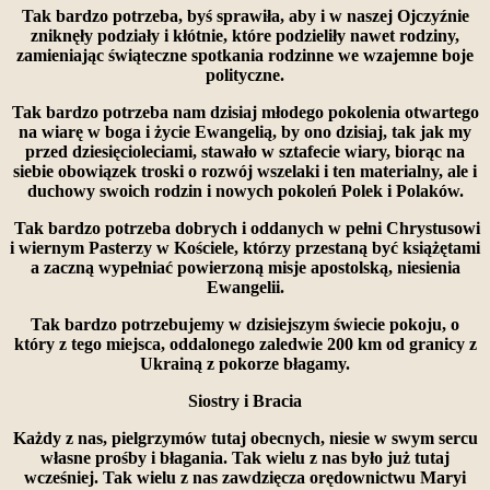
Tak bardzo potrzeba, byś sprawiła, aby i w naszej Ojczyźnie
zniknęły podziały i kłótnie, które podzieliły nawet rodziny,
zamieniając świąteczne spotkania rodzinne we wzajemne boje
polityczne.
Tak bardzo potrzeba nam dzisiaj młodego pokolenia otwartego
na wiarę w boga i życie Ewangelią, by ono dzisiaj, tak jak my
przed dziesięcioleciami, stawało w sztafecie wiary, biorąc na
siebie obowiązek troski o rozwój wszelaki i ten materialny, ale i
duchowy swoich rodzin i nowych pokoleń Polek i Polaków.
Tak bardzo potrzeba dobrych i oddanych w pełni Chrystusowi
i wiernym Pasterzy w Kościele, którzy przestaną być książętami
a zaczną wypełniać powierzoną misje apostolską, niesienia
Ewangelii.
Tak bardzo potrzebujemy w dzisiejszym świecie pokoju, o
który z tego miejsca, oddalonego zaledwie 200 km od granicy z
Ukrainą z pokorze błagamy.
Siostry i Bracia
Każdy z nas, pielgrzymów tutaj obecnych, niesie w swym sercu
własne prośby i błagania. Tak wielu z nas było już tutaj
wcześniej. Tak wielu z nas zawdzięcza orędownictwu Maryi