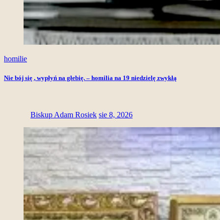
homilie
Nie bój się , wypłyń na głebię. – homilia na 19 niedzielę zwykłą
Biskup Adam Rosiek
sie 8, 2026