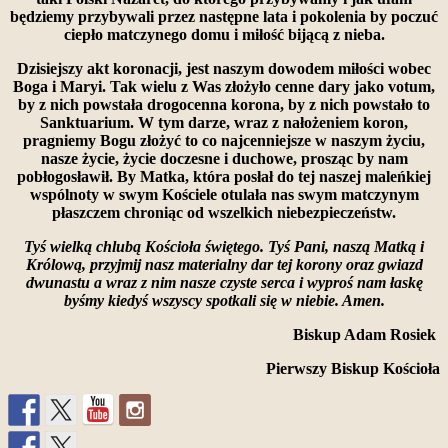
będziemy przybywali przez następne lata i pokolenia by poczuć
ciepło matczynego domu i miłość bijącą z nieba.
Dzisiejszy akt koronacji, jest naszym dowodem miłości wobec
Boga i Maryi. Tak wielu z Was złożyło cenne dary jako votum,
by z nich powstała drogocenna korona, by z nich powstało to
Sanktuarium. W tym darze, wraz z nałożeniem koron,
pragniemy Bogu złożyć to co najcenniejsze w naszym życiu,
nasze życie, życie doczesne i duchowe, prosząc by nam
pobłogosławił. By Matka, która posłał do tej naszej maleńkiej
wspólnoty w swym Kościele otulała nas swym matczynym
płaszczem chroniąc od wszelkich niebezpieczeństw.
Tyś wielką chlubą Kościoła świętego. Tyś Pani, naszą Matką i
Królową, przyjmij nasz materialny dar tej korony oraz gwiazd
dwunastu a wraz z nim nasze czyste serca i wyproś nam łaskę
byśmy kiedyś wszyscy spotkali się w niebie. Amen.
Biskup Adam Rosiek
Pierwszy Biskup Kościoła