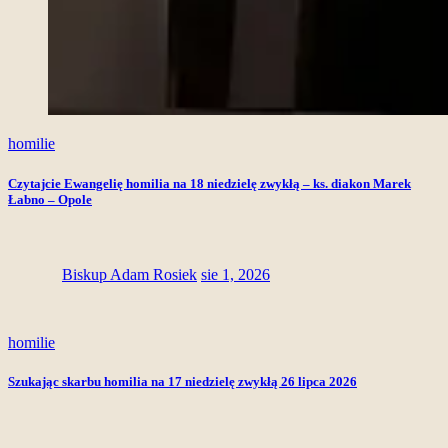
homilie
Czytajcie Ewangelię homilia na 18 niedzielę zwykłą – ks. diakon Marek
Łabno – Opole
Biskup Adam Rosiek
sie 1, 2026
homilie
Szukając skarbu homilia na 17 niedzielę zwykłą 26 lipca 2026