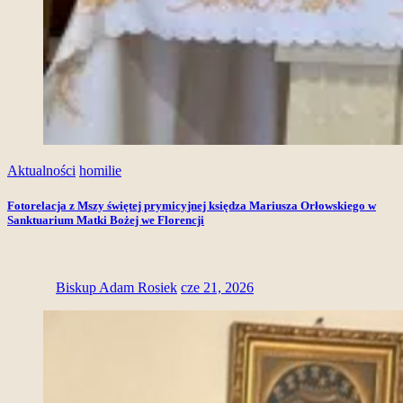
Aktualności
homilie
Fotorelacja z Mszy świętej prymicyjnej księdza Mariusza Orłowskiego w
Sanktuarium Matki Bożej we Florencji
Biskup Adam Rosiek
cze 21, 2026