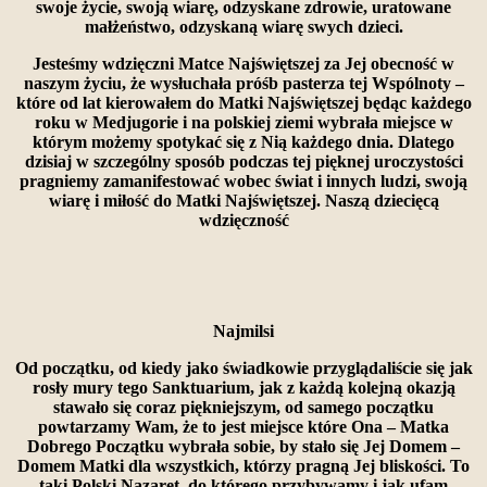
swoje życie, swoją wiarę, odzyskane zdrowie, uratowane
małżeństwo, odzyskaną wiarę swych dzieci.
Jesteśmy wdzięczni Matce Najświętszej za Jej obecność w
naszym życiu, że wysłuchała próśb pasterza tej Wspólnoty –
które od lat kierowałem do Matki Najświętszej będąc każdego
roku w Medjugorie i na polskiej ziemi wybrała miejsce w
którym możemy spotykać się z Nią każdego dnia. Dlatego
dzisiaj w szczególny sposób podczas tej pięknej uroczystości
pragniemy zamanifestować wobec świat i innych ludzi, swoją
wiarę i miłość do Matki Najświętszej. Naszą dziecięcą
wdzięczność
Najmilsi
Od początku, od kiedy jako świadkowie przyglądaliście się jak
rosły mury tego Sanktuarium, jak z każdą kolejną okazją
stawało się coraz piękniejszym, od samego początku
powtarzamy Wam,
że to jest miejsce które Ona – Matka
Dobrego Początku wybrała sobie, by stało się Jej Domem –
Domem Matki dla wszystkich, którzy pragną Jej bliskości. To
taki Polski Nazaret
, do którego przybywamy i jak ufam