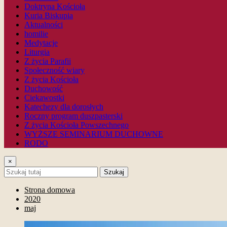
Doktryna Kościoła
Kuria Biskupia
Aktualności
homilie
Medytacje
Liturgia
Z życia Parafii
Społeczność wiary
Z życia Kościoła
Duchowość
Ciekawostki
Katechezy dla dorosłych
Roczny program duszpasterski
Z życia Kościoła Powszechnego
WYŻSZE SEMINARIUM DUCHOWNE
RODO
×
Szukaj
Strona domowa
2020
maj