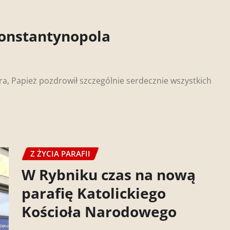
Konstantynopola
ra, Papież pozdrowił szczególnie serdecznie wszystkich
Z ŻYCIA PARAFII
W Rybniku czas na nową
parafię Katolickiego
Kościoła Narodowego