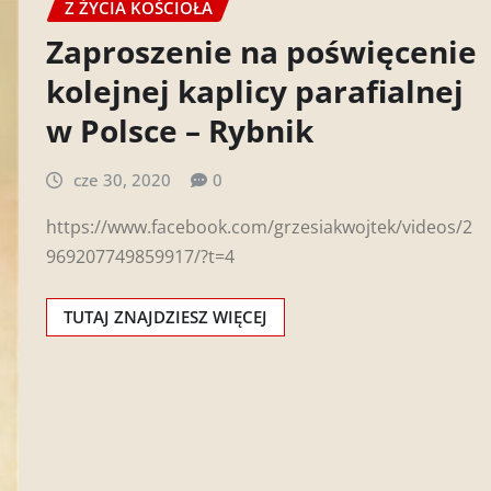
Z ŻYCIA KOŚCIOŁA
Zaproszenie na poświęcenie
kolejnej kaplicy parafialnej
w Polsce – Rybnik
cze 30, 2020
0
https://www.facebook.com/grzesiakwojtek/videos/2
969207749859917/?t=4
TUTAJ ZNAJDZIESZ WIĘCEJ