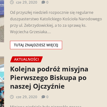
cze 29, 2020
0
Od przyszłej niedzieli rozpocznie się regularne
duszpasterstwo Katolickiego Kościoła Narodowego
przy ul. Zebrzydowickiej, a to za sprawą ks.
Wojciecha Grzesiaka.…
TUTAJ ZNAJDZIESZ WIĘCEJ
AKTUALNOŚCI
Kolejna podróż misyjna
Pierwszego Biskupa po
naszej Ojczyźnie
cze 29, 2020
0
Miniona niedziela była niezwykle gorąca.