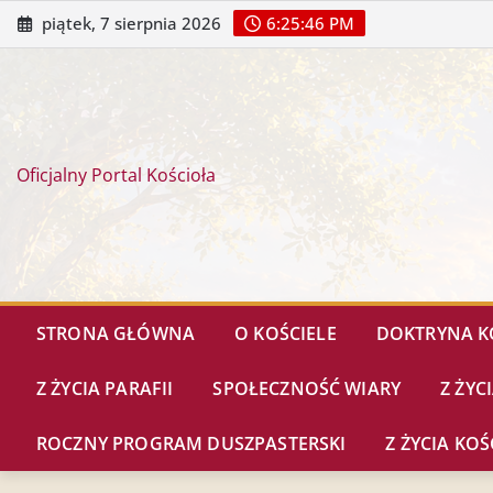
piątek, 7 sierpnia 2026
6:25:48 PM
Oficjalny Portal Kościoła
STRONA GŁÓWNA
O KOŚCIELE
DOKTRYNA K
Z ŻYCIA PARAFII
SPOŁECZNOŚĆ WIARY
Z ŻYC
ROCZNY PROGRAM DUSZPASTERSKI
Z ŻYCIA K