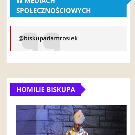
W MEDIACH
SPOŁECZNOŚCIOWYCH
@biskupadamrosiek
HOMILIE BISKUPA