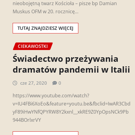
nieobojętną twarz Kościoła – pisze bp Damian
Muskus OFM w 20. rocznicę…
TUTAJ ZNAJDZIESZ WIĘCEJ
CIEKAWOSTKI
Świadectwo przeżywania
dramatów pandemii w Italii
cze 27, 2020
0
https://www.youtube.com/watch?
v=IU4FBi6XoEo&feature=youtu.be&fbclid=IwAR3Cbd
yF89iHwYNfQPYRW8Y2kxnl__xkRE9Z0YpOpsNCk9Pb
944BOrlxrVY