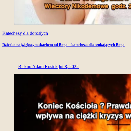
Katechezy dla dorosłych
Dziecko największym skarbem od Boga – katecheza dla szukających Boga
Biskup Adam Rosiek
lut 8, 2022