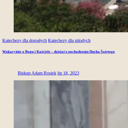
Katechezy dla dorosłych
Katechezy dla mlodych
Wakacyjnie o Bogu i Kościele – dzisiaj o pochodzeniu Ducha Świętego
Biskup Adam Rosiek
lip 18, 2023