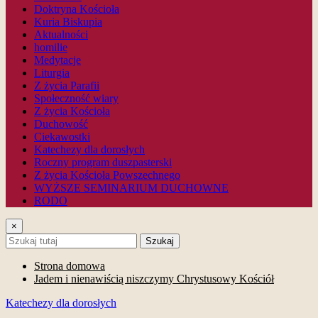
Doktryna Kościoła
Kuria Biskupia
Aktualności
homilie
Medytacje
Liturgia
Z życia Parafii
Społeczność wiary
Z życia Kościoła
Duchowość
Ciekawostki
Katechezy dla dorosłych
Roczny program duszpasterski
Z życia Kościoła Powszechnego
WYŻSZE SEMINARIUM DUCHOWNE
RODO
×
Szukaj
Strona domowa
Jadem i nienawiścią niszczymy Chrystusowy Kościół
Katechezy dla dorosłych