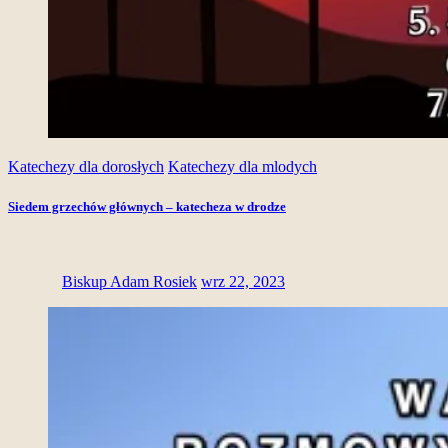
Katechezy dla dorosłych
Katechezy dla mlodych
Siedem grzechów głównych – katecheza w drodze
Biskup Adam Rosiek
wrz 22, 2023