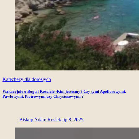
Katechezy dla dorosłych
Wakacyjnie o Bogu i Kościele -Kim jesteśmy? Czy tymi Apollosowymi,
Pawłowymi, Piotrowymi czy Chrystusowymi ?
Biskup Adam Rosiek
lip 8, 2025