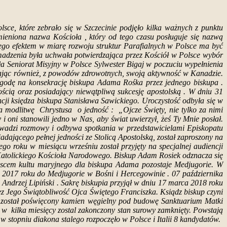
e, które zebrało się w Szczecinie podjęło kilka ważnych z punktu
mieniona nazwa Kościoła , który od tego czasu posługuje się nazwą
ego efektem w miarę rozwoju struktur Parafialnych w Polsce ma być
romadzenia była uchwała potwierdzająca przez Kościół w Polsce wybór
 Seniorat Misyjny w Polsce Sylwester Bigaj w poczuciu wypełnienia
ciszając również, z powodów zdrowotnych, swoją aktywność w Kanadzie.
godę na konsekrację biskupa Adama Rośka przez jednego biskupa .
ścią oraz posiadający niewątpliwą sukcesję apostolską . W dniu 31
cji księdza biskupa Stanisława Sawickiego. Uroczystość odbyła się w
a modlitwę Chrystusa o jedność : „Ojcze Święty, nie tylko za nimi
 i oni stanowili jedno w Nas, aby świat uwierzył, żeś Ty Mnie posłał.
prowadzi rozmowy i odbywa spotkania w przedstawicielami Episkopatu
adającego pełnej jedności ze Stolicą Apostolską, został zaproszony na
 roku w miesiącu wrześniu został przyjęty na specjalnej audiencji
 Katolickiego Kościoła Narodowego. Biskup Adam Rosiek odznacza się
jscem kultu maryjnego dla biskupa Adama pozostaje Medjugorie. W
 2017 roku do Medjugorie w Bośni i Hercegowinie . 07 października
Andrzej Lipiński . Sakrę biskupia przyjął w dniu 17 marca 2018 roku
ez Jego Świątobliwość Ojca Świętego Franciszka. Ksiądz biskup czyni
 został poświęcony kamien węgielny pod budowę Sanktuarium Matki
 w kilka miesięcy zostal zakonczony stan surowy zamknięty. Powstają
stopniu diakona stalego rozpoczęło w Polsce i Italii 8 kandydatów.