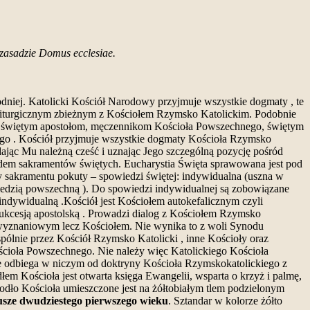
a zasadzie Domus ecclesiae.
dniej. Katolicki Kościół Narodowy przyjmuje wszystkie dogmaty , te
 liturgicznym zbieżnym z Kościołem Rzymsko Katolickim. Podobnie
m, świętym apostołom, męczennikom Kościoła Powszechnego, świętym
go . Kościół przyjmuje wszystkie dogmaty Kościoła Rzymsko
dając Mu należną cześć i uznając Jego szczególną pozycję pośród
iedem sakramentów świętych. Eucharystia Święta sprawowana jest pod
y sakramentu pokuty – spowiedzi świętej: indywidualna (uszna w
iedzią powszechną ). Do spowiedzi indywidualnej są zobowiązane
indywidualną .Kościół jest Kościołem autokefalicznym czyli
 sukcesją apostolską . Prowadzi dialog z Kościołem Rzymsko
em wyznaniowym lecz Kościołem. Nie wynika to z woli Synodu
pólnie przez Kościół Rzymsko Katolicki , inne Kościoły oraz
ościoła Powszechnego. Nie należy więc Katolickiego Kościoła
odbiega w niczym od doktryny Kościoła Rzymskokatolickiego z
 Kościoła jest otwarta księga Ewangelii, wsparta o krzyż i palmę,
 Godło Kościoła umieszczone jest na żółtobiałym tlem podzielonym
eusze dwudziestego pierwszego wieku
. Sztandar w kolorze żółto