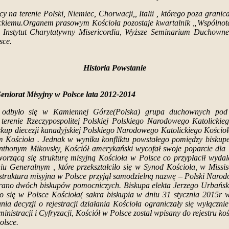
y na terenie Polski, Niemiec, Chorwacji,, Italii , którego poza granic
ckiemu.
Organem prasowym Kościoła pozostaje kwartalnik „Wspólnota W
y Instytut Charytatywny Misericordia, Wyższe Seminarium Duchown
sce.
Historia Powstanie
Seniorat Misyjny w Polsce lata 2012-2014
re odbyło się w Kamiennej Górze(Polska) grupa duchownych pod
a terenie Rzeczypospolitej Polskiej Polskiego Narodowego Katolick
biskup diecezji kanadyjskiej Polskiego Narodowego Katolickiego Kośc
em Kościoła . Jednak w wyniku konfliktu powstałego pomiędzy bisku
honym Mikovsky, Kościół amerykański wycofał swoje poparcie dla ide
 tworzącą się strukturę misyjną Kościoła w Polsce co przypłacił wy
 Generalnym , które przekształciło się w Synod Kościoła, w Missis
się struktura misyjna w Polsce przyjął samodzielną nazwę – Polski Nar
rano dwóch biskupów pomocniczych. Biskupa elekta Jerzego Urbańskie
o się w Polsce Kościoła( sakra biskupia w dniu 31 stycznia 2015r w
 decyzji o rejestracji działania Kościoła ograniczały się wyłączni
inistracji i Cyfryzacji, Kościół w Polsce został wpisany do rejestru
olsce.