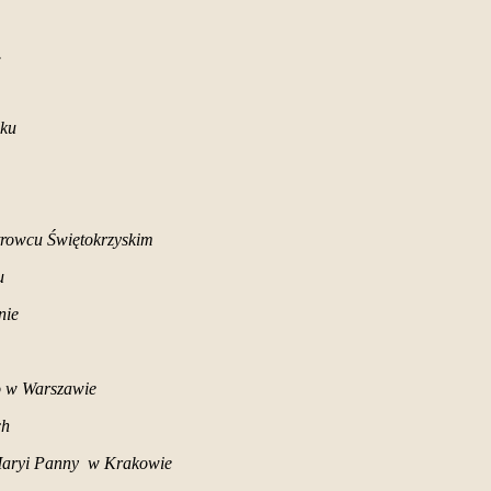
.
oku
trowcu Świętokrzyskim
u
nie
o w Warszawie
ch
 Maryi Panny w Krakowie