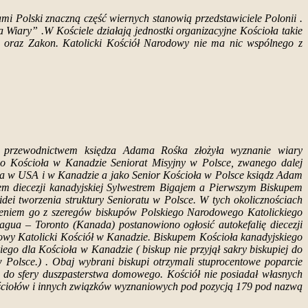
ami Polski znaczną część wiernych stanowią przedstawiciele Polonii .
iary” .W Kościele działają jednostki organizacyjne Kościoła takie
e oraz Zakon. Katolicki Kościół Narodowy nie ma nic wspólnego z
 przewodnictwem księdza Adama Rośka złożyła wyznanie wiary
iego Kościoła w Kanadzie Seniorat Misyjny w Polsce, zwanego dalej
ioła w USA i w Kanadzie a jako Senior Kościoła w Polsce ksiądz Adam
pem diecezji kanadyjskiej Sylwestrem Bigajem a Pierwszym Biskupem
i tworzenia struktury Senioratu w Polsce. W tych okolicznościach
daleniem go z szeregów biskupów Polskiego Narodowego Katolickiego
agua – Toronto (Kanada) postanowiono ogłosić autokefalię diecezji
odowy Katolicki Kościół w Kanadzie. Biskupem Kościoła kanadyjskiego
go dla Kościoła w Kanadzie ( biskup nie przyjął sakry biskupiej do
 Polsce.) . Obaj wybrani biskupi otrzymali stuprocentowe poparcie
e do sfery duszpasterstwa domowego. Kościół nie posiadał własnych
 kościołów i innych związków wyznaniowych pod pozycją 179 pod nazwą