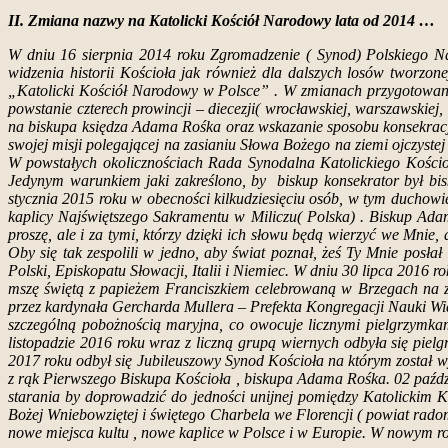
II. Zmiana nazwy na Katolicki Kościół Narodowy lata od 2014 …
W dniu 16 sierpnia 2014 roku Zgromadzenie ( Synod) Polskiego Na
widzenia historii Kościoła jak również dla dalszych losów tworzo
„Katolicki Kościół Narodowy w Polsce” . W zmianach przygotowano 
powstanie czterech prowincji – diecezji( wrocławskiej, warszawskie
na biskupa księdza Adama Rośka oraz wskazanie sposobu konsekracj
swojej misji polegającej na zasianiu Słowa Bożego na ziemi ojczyste
W powstałych okolicznościach Rada Synodalna Katolickiego Kości
Jedynym warunkiem jaki zakreślono, by biskup konsekrator był bis
stycznia 2015 roku w obecności kilkudziesięciu osób, w tym duchowi
kaplicy Najświętszego Sakramentu w Miliczu( Polska) . Biskup Ada
proszę, ale i za tymi, którzy dzięki ich słowu będą wierzyć we Mnie,
Oby się tak zespolili w jedno, aby świat poznał, żeś Ty Mnie posł
Polski, Episkopatu Słowacji, Italii i Niemiec. W dniu 30 lipca 2016 
mszę świętą z papieżem Franciszkiem celebrowaną w Brzegach na za
przez kardynała Gercharda Mullera – Prefekta Kongregacji Nauki Wi
szczególną pobożnością maryjna, co owocuje licznymi pielgrzymk
listopadzie 2016 roku wraz z liczną grupą wiernych odbyła się pi
2017 roku odbył się Jubileuszowy Synod Kościoła na którym został w
z rąk Pierwszego Biskupa Kościoła , biskupa Adama Rośka. 02 paździ
starania by doprowadzić do jedności unijnej pomiędzy Katolicki
Bożej Wniebowziętej i świętego Charbela we Florencji ( powiat rado
nowe miejsca kultu , nowe kaplice w Polsce i w Europie. W nowym r