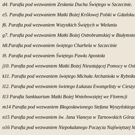
d4. Parafia pod wezwaniem Zesłania Ducha Świętego w Szczecinie.
e5. Parafia pod wezwaniem Matki Bożej Królowej Polski w Gdańsku
f6. Parafia pod wezwaniem Wszystkich Świętych w Wieluniu
g7. Parafia pod wezwaniem Matki Bożej Ostrobramskiej w Białymst
h8.Parafia pod wezwaniem świętego Charbela w Szczecinie
i9. Parafia pod wezwaniem Świętego Pawła Apostoła
j10. Parafia pod wezwaniem Matki Bożej Nieustającej Pomocy w Os
k11. Parafia pod wezwaniem świętego Michała Archanioła w Rybnik
l12. Parafia pod wezwaniem świetego Łukasza Ewangelisty w Cieszy
ł13 Parafia Sanktuarium Matki Bożej Wniebowziętej we Florencji
m14 Parafia pod wezwaniem Błogosławionego Stefana Wyszyńskieg
n15 Parafia pod wezwaniem św. Jana Vianeya w Tarnowskich Góra
o16 Parafia pod wezwaniem Niepokalanego Poczęcia Najświętszej