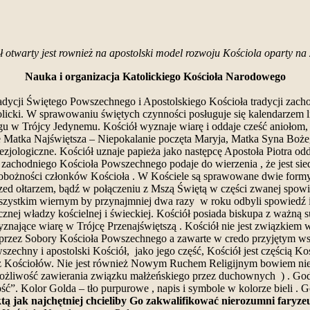
ół otwarty jest rownież na apostolski model rozwoju Kościola oparty n
Nauka i organizacja Katolickiego Kościoła Narodowego
adycji Świętego Powszechnego i Apostolskiego Kościoła tradycji zacho
olicki. W sprawowaniu świętych czynności posługuje się kalendarzem
ogu w Trójcy Jedynemu. Kościół wyznaje wiarę i oddaje cześć anioło
e Matka Najświętsza – Niepokalanie poczęta Maryja, Matka Syna Boże
ezjologiczne. Kościół uznaje papieża jako następcę Apostoła Piotra od
ą zachodniego Kościoła Powszechnego podaje do wierzenia , że jest s
i pobożności członków Kościoła . W Kościele są sprawowane dwie form
zed ołtarzem, bądź w połączeniu z Mszą Świętą w części zwanej spow
 wszystkim wiernym by przynajmniej dwa razy w roku odbyli spowiedź 
cznej władzy kościelnej i świeckiej. Kościół posiada biskupa z ważną
wyznające wiarę w Trójcę Przenajświętszą . Kościół nie jest związki
tej przez Sobory Kościoła Powszechnego a zawarte w credo przyjętym ws
szechny i apostolski Kościół, jako jego część, Kościół jest częścią K
Kościołów. Nie jest również Nowym Ruchem Religijnym bowiem nie 
liwość zawierania związku małżeńskiego przez duchownych ) . Godłem
ość”. Kolor Golda – tło purpurowe , napis i symbole w kolorze bieli .
ektą jak najchętniej chcieliby Go zakwalifikować nierozumni faryz