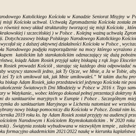
rodowego Katolickiego Kościoła w Kanadzie Seniorat Misyjny w Polsc
nej misji Kościoła uchwał. Uchwałą Zgromadzenia Kościoła została z
również nowy układ strukturalny tworzącej się misji Kościoła , któr
j, krakowskiej i szczecińskiej ) w Polsce . Kolejną ważną uchwalą Zg
i. Dotychczasowy biskup Polskiego Narodowego Katolickiego Kościoła
j wycofał się z dalszej aktywnej działalności Kościoła w Polsce , wy
oła Narodowego podjęła rozporządzenie na mocy którego wyrażono z
kupem katolickim lub starokatolickim odznaczający się dużą pobożno
eństwa, ksiądz Adam Rosiek przyjął sakrę biskupią z rąk Jego Ekscelen
m Rosiek prowadzi Kościół , starając się każdego dnia odpowiadać n
 aby wszyscy stanowili jedno, jak Ty Ojcze, we Mnie, a Ja w Tobie, aby
ał i żeś Ty ich umiłował tak, jak Mnie umiłowałeś.” W takim duchu 
roku biskup Adam Rosiek, jako przedstawiciel jedynego Kościoła nie posi
kończenie Światowych Dni Młodzieży w Polsce w 2016 r. Tego samego
ary w Watykanie., wobec którego dokonał pełnej prezentacji doktryny
ami do sanktuariów maryjnych w Europie i Polsce . Szczególnym mie
elgrzymka do sanktuarium Maryjnego w Licheniu natomiast we wrześniu
ybrany nowy biskup pomocniczy dla Kościoła w Polsce. Został nim ks. 
ernika 2019 roku ks. bp Adam Rosiek został przyjęty na audiencji prz
m Kościolem Narodowym i Kościolem Rzymskokatolickim . W 2020 roku
mski) . Świątynia została wybudowana w niezwyklym tempie , zaledwie
oku formacyjno akademickim 2021/2022 naukę w kierunku kaplaństwa w 