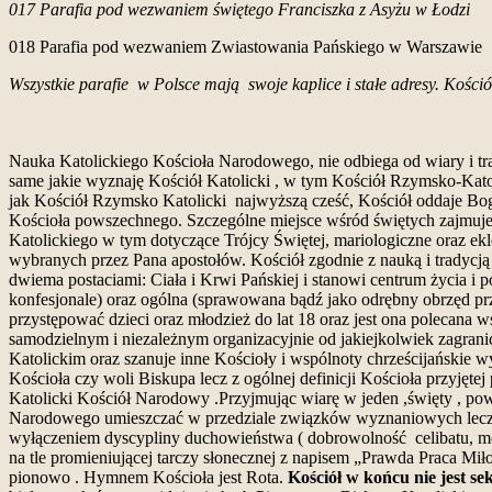
017 Parafia pod wezwaniem świętego Franciszka z Asyżu w Łodzi
018 Parafia pod wezwaniem Zwiastowania Pańskiego w Warszawie
Wszystkie parafie w Polsce mają swoje kaplice i stałe adresy. Kości
Nauka Katolickiego Kościoła Narodowego, nie odbiega od wiary i tr
same jakie wyznaję Kościół Katolicki , w tym Kościół Rzymsko-Kat
jak Kościół Rzymsko Katolicki najwyższą cześć, Kościół oddaje B
Kościoła powszechnego. Szczególne miejsce wśród świętych zajmuj
Katolickiego w tym dotyczące Trójcy Świętej, mariologiczne oraz ekl
wybranych przez Pana apostołów. Kościół zgodnie z nauką i tradycj
dwiema postaciami: Ciała i Krwi Pańskiej i stanowi centrum życia 
konfesjonale) oraz ogólna (sprawowana bądź jako odrębny obrzęd pr
przystępować dzieci oraz młodzież do lat 18 oraz jest ona polecana
samodzielnym i niezależnym organizacyjnie od jakiejkolwiek zagrani
Katolickim oraz szanuje inne Kościoły i wspólnoty chrześcijańskie 
Kościoła czy woli Biskupa lecz z ogólnej definicji Kościoła przyję
Katolicki Kościół Narodowy .Przyjmując wiarę w jeden ,święty , pow
Narodowego umieszczać w przedziale związków wyznaniowych lecz 
wyłączeniem dyscypliny duchowieństwa ( dobrowolność celibatu, moż
na tle promieniującej tarczy słonecznej z napisem „Prawda Praca Mił
pionowo . Hymnem Kościoła jest Rota.
Kościół w końcu nie jest s