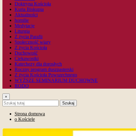
Doktryna Kościoła
Kuria Biskupia
Aktualności
homilie
Medytacje
Liturgia
Z życia Parafii
Społeczność wiary
Z życia Kościoła
Duchowość
Ciekawostki
Katechezy dla dorosłych
Roczny program duszpasterski
Z życia Kościoła Powszechnego
WYŻSZE SEMINARIUM DUCHOWNE
RODO
×
Szukaj
Strona domowa
o Kościele