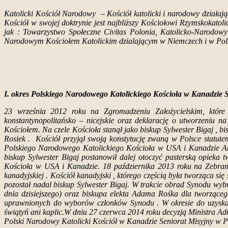
Katolicki Kościół Narodowy – Kościół katolicki i narodowy działając
Kościół w swojej doktrynie jest najbliższy Kościołowi Rzymskokatoli
jak : Towarzystwo Społeczne Civitas Polonia, Katolicko-Narodow
Narodowym Kościołem Katolickim dzialającym w Niemczech i w Pol
I. okres Polskiego Narodowego Katolickiego Kościoła w Kanadzie 
23 września 2012 roku na Zgromadzeniu Założycielskim, któ
konstantynopolitańsko – nicejskie oraz deklarację o utworzeniu n
Kościołem. Na czele Kościoła stanął jako biskup Sylwester Bigaj , 
Rosiek . Kościół przyjął swoją konstytucję zwaną w Polsce statut
Polskiego Narodowego Katolickiego Kościoła w USA i Kanadzie Ant
biskup Sylwester Bigaj postanowił dalej otoczyć pasterską opieka
Kościoła w USA i Kanadzie. 18 października 2013 roku na Zebraniu
kanadyjskiej . Kościół kanadyjski , którego częścią była tworząca 
pozostał nadal biskup Sylwester Bigaj. W trakcie obrad Synodu wyb
dnia dzisiejszego) oraz biskupa elekta Adama Rośka dla tworząceg
uprawnionych do wyborów członków Synodu . W okresie do uzyskania
świątyń ani kaplic.
W dniu 27 czerwca 2014 roku decyzją Ministra Adm
Polski Narodowy Katolicki Kościół w Kanadzie Seniorat Misyjny w P