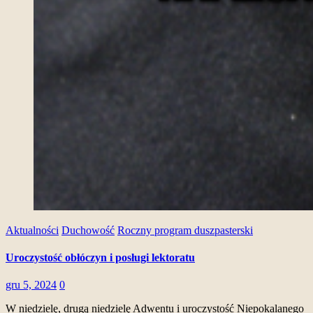
Aktualności
Duchowość
Roczny program duszpasterski
Uroczystość obłóczyn i posługi lektoratu
gru 5, 2024
0
W niedzielę, drugą niedzielę Adwentu i uroczystość Niepokalanego