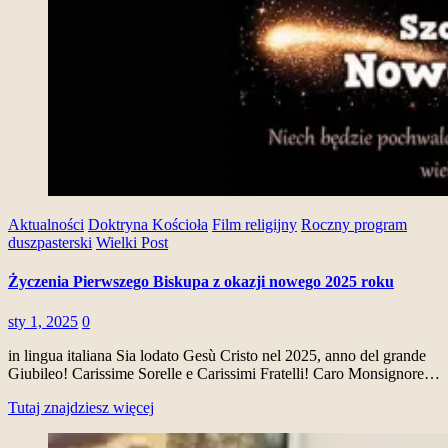
Aktualności
Doktryna Kościoła
Film religijny
Roczny program
duszpasterski
Wielki Post
Życzenia Pierwszego Biskupa z okazji nowego 2025 roku
sty 1, 2025
0
in lingua italiana Sia lodato Gesù Cristo nel 2025, anno del grande
Giubileo! Carissime Sorelle e Carissimi Fratelli! Caro Monsignore…
Tutaj znajdziesz więcej