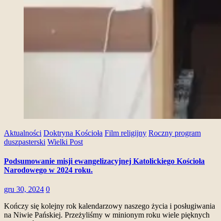
Aktualności
Doktryna Kościoła
Film religijny
Roczny program
duszpasterski
Wielki Post
Podsumowanie misji ewangelizacyjnej Katolickiego Kościoła
Narodowego w 2024 roku.
gru 30, 2024
0
Kończy się kolejny rok kalendarzowy naszego życia i posługiwania
na Niwie Pańskiej. Przeżyliśmy w minionym roku wiele pięknych