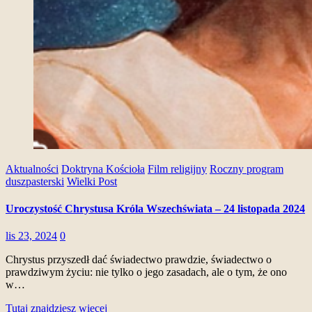
Aktualności
Doktryna Kościoła
Film religijny
Roczny program
duszpasterski
Wielki Post
Uroczystość Chrystusa Króla Wszechświata – 24 listopada 2024
lis 23, 2024
0
Chrystus przyszedł dać świadectwo prawdzie, świadectwo o
prawdziwym życiu: nie tylko o jego zasadach, ale o tym, że ono
w…
Tutaj znajdziesz więcej