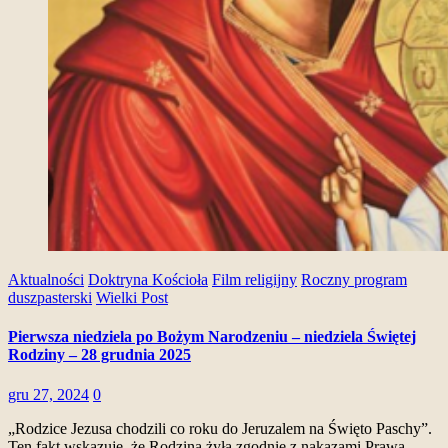
Aktualności
Doktryna Kościoła
Film religijny
Roczny program
duszpasterski
Wielki Post
Pierwsza niedziela po Bożym Narodzeniu – niedziela Świętej
Rodziny – 28 grudnia 2025
gru 27, 2024
0
„Rodzice Jezusa chodzili co roku do Jeruzalem na Święto Paschy”.
Ten fakt wskazuje, że Rodzina żyła zgodnie z nakazami Prawa.…