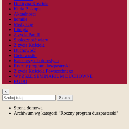
Doktryna Kościoła
Kuria Biskupia
Aktualności
homilie
Medytacje
Liturgia
Z życia Parafii
Społeczność wiary
Z życia Kościoła
Duchowość
Ciekawostki
Katechezy dla dorosłych
Roczny program duszpasterski
Z życia Kościoła Powszechnego
WYŻSZE SEMINARIUM DUCHOWNE
RODO
×
Szukaj
Strona domowa
Archiwum wg kategorii "Roczny program duszpasterski"