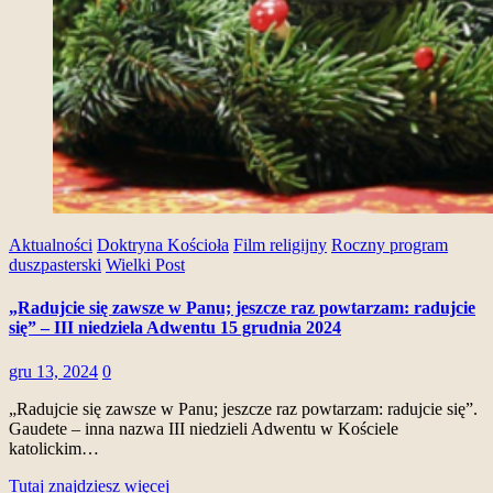
Aktualności
Doktryna Kościoła
Film religijny
Roczny program
duszpasterski
Wielki Post
„Radujcie się zawsze w Panu; jeszcze raz powtarzam: radujcie
się” – III niedziela Adwentu 15 grudnia 2024
gru 13, 2024
0
„Radujcie się zawsze w Panu; jeszcze raz powtarzam: radujcie się”.
Gaudete – inna nazwa III niedzieli Adwentu w Kościele
katolickim…
Tutaj znajdziesz więcej