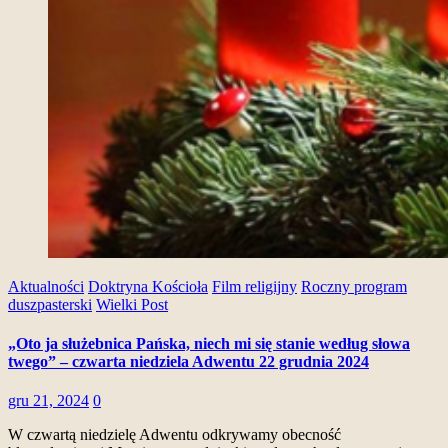
Aktualności
Doktryna Kościoła
Film religijny
Roczny program
duszpasterski
Wielki Post
„Oto ja służebnica Pańska, niech mi się stanie według słowa
twego” – czwarta niedziela Adwentu 22 grudnia 2024
gru 21, 2024
0
W czwartą niedzielę Adwentu odkrywamy obecność