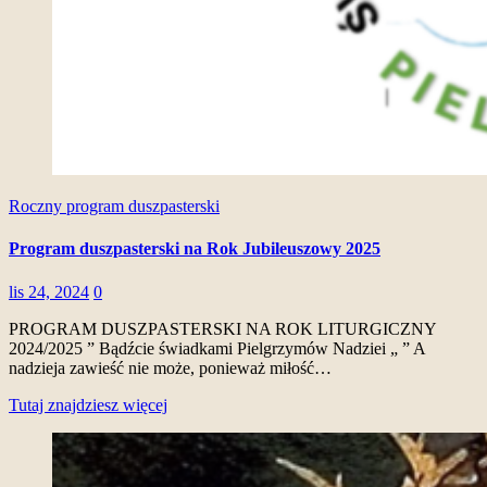
Roczny program duszpasterski
Program duszpasterski na Rok Jubileuszowy 2025
lis 24, 2024
0
PROGRAM DUSZPASTERSKI NA ROK LITURGICZNY
2024/2025 ” Bądźcie świadkami Pielgrzymów Nadziei „ ” A
nadzieja zawieść nie może, ponieważ miłość…
Tutaj znajdziesz więcej