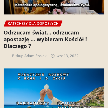
KATECHEZY DLA DOROSŁYCH
Odrzucam świat… odrzucam
apostazję … wybieram Kościół !
Dlaczego ?
Biskup Adam Rosiek
wrz 13, 2022