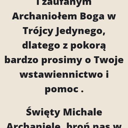
i zaufanym
Archaniołem Boga w
Trójcy Jedynego,
dlatego z pokorą
bardzo prosimy o Twoje
wstawiennictwo i
pomoc .
Święty Michale
Archaniele, broń nas w