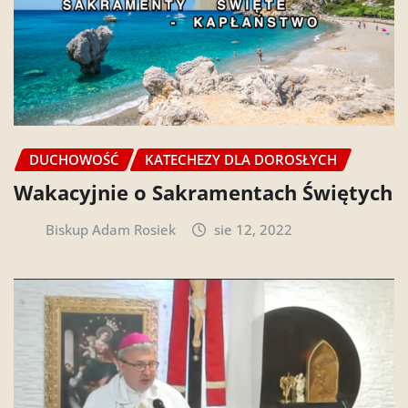
DUCHOWOŚĆ
KATECHEZY DLA DOROSŁYCH
Wakacyjnie o Sakramentach Świętych
Biskup Adam Rosiek
sie 12, 2022