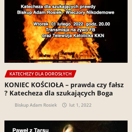
KATECHEZY DLA DOROSŁYCH
KONIEC KOŚCIOŁA – prawda czy fałsz
? Katecheza dla szukających Boga
Biskup Adam Rosiek
lut 1, 2022