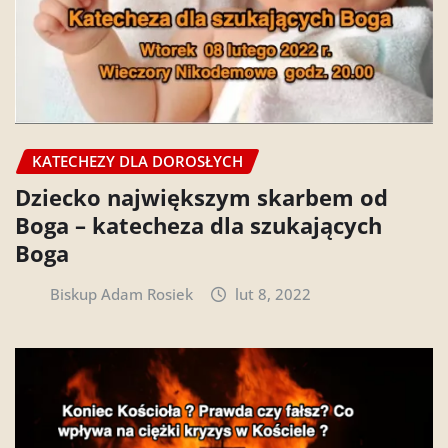
KATECHEZY DLA DOROSŁYCH
Dziecko największym skarbem od
Boga – katecheza dla szukających
Boga
Biskup Adam Rosiek
lut 8, 2022