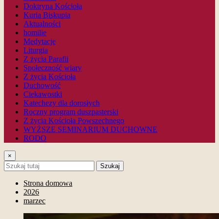
Doktryna Kościoła
Kuria Biskupia
Aktualności
homilie
Medytacje
Liturgia
Z życia Parafii
Społeczność wiary
Z życia Kościoła
Duchowość
Ciekawostki
Katechezy dla dorosłych
Roczny program duszpasterski
Z życia Kościoła Powszechnego
WYŻSZE SEMINARIUM DUCHOWNE
RODO
×
Szukaj
Strona domowa
2026
marzec