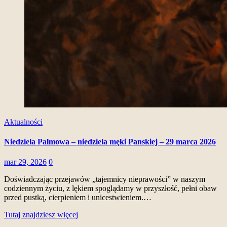
Aktualności
Niedziela Palmowa – niedziela męki Panskiej – 29 marca 2026
mar 29, 2026
0
Doświadczając przejawów „tajemnicy nieprawości” w naszym
codziennym życiu, z lękiem spoglądamy w przyszłość, pełni obaw
przed pustką, cierpieniem i unicestwieniem.…
Tutaj znajdziesz więcej