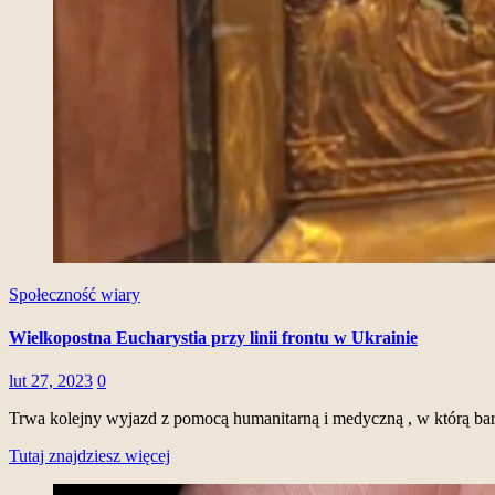
Społeczność wiary
Wielkopostna Eucharystia przy linii frontu w Ukrainie
lut 27, 2023
0
Trwa kolejny wyjazd z pomocą humanitarną i medyczną , w którą ba
Tutaj znajdziesz więcej