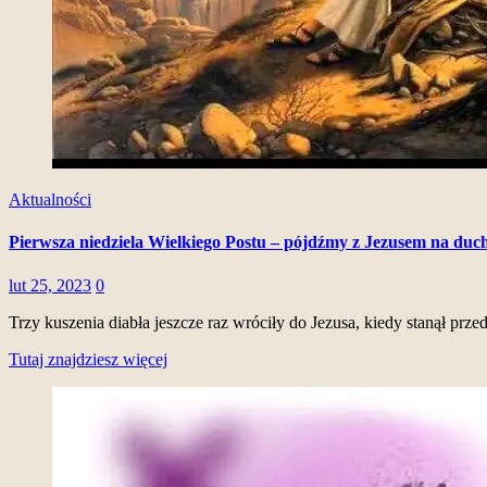
Aktualności
Pierwsza niedziela Wielkiego Postu – pójdźmy z Jezusem na duc
lut 25, 2023
0
Trzy kuszenia diabła jeszcze raz wróciły do Jezusa, kiedy stanął pr
Tutaj znajdziesz więcej