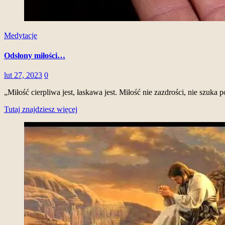
Medytacje
Odsłony miłości…
lut 27, 2023
0
„Miłość cierpliwa jest, łaskawa jest. Miłość nie zazdrości, nie szuka
Tutaj znajdziesz więcej