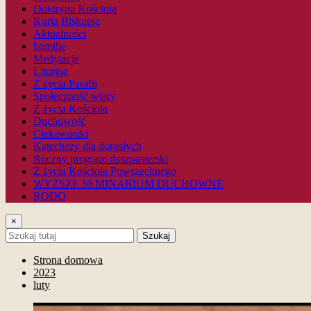
Doktryna Kościoła
Kuria Biskupia
Aktualności
homilie
Medytacje
Liturgia
Z życia Parafii
Społeczność wiary
Z życia Kościoła
Duchowość
Ciekawostki
Katechezy dla dorosłych
Roczny program duszpasterski
Z życia Kościoła Powszechnego
WYŻSZE SEMINARIUM DUCHOWNE
RODO
×
Szukaj
Strona domowa
2023
luty