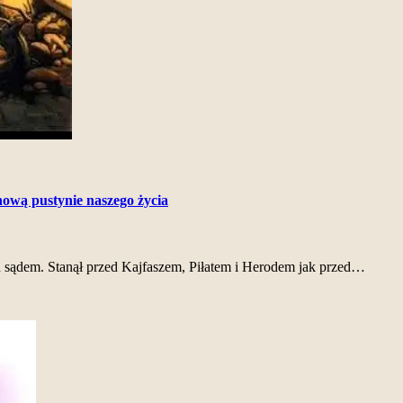
hową pustynie naszego życia
zed sądem. Stanął przed Kajfaszem, Piłatem i Herodem jak przed…