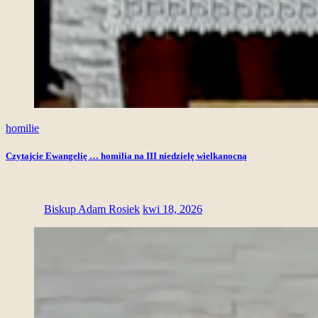
homilie
Czytajcie Ewangelię … homilia na III niedzielę wielkanocną
Biskup Adam Rosiek
kwi 18, 2026