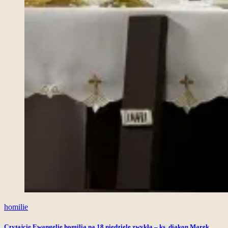
homilie
Czytajcie Ewangelię homilia na 18 niedzielę zwykłą – ks. diakon Marek