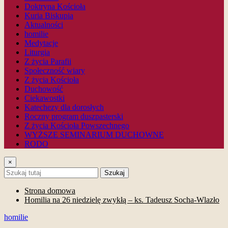
Doktryna Kościoła
Kuria Biskupia
Aktualności
homilie
Medytacje
Liturgia
Z życia Parafii
Społeczność wiary
Z życia Kościoła
Duchowość
Ciekawostki
Katechezy dla dorosłych
Roczny program duszpasterski
Z życia Kościoła Powszechnego
WYŻSZE SEMINARIUM DUCHOWNE
RODO
×
Szukaj
Strona domowa
Homilia na 26 niedzielę zwykłą – ks. Tadeusz Socha-Wlazło
homilie