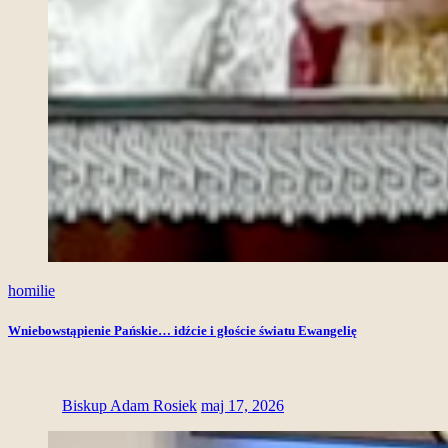
homilie
Wniebowstąpienie Pańskie… idźcie i głoście światu Ewangelię
Biskup Adam Rosiek
maj 17, 2026