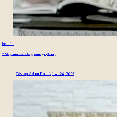
homilie
” Moje owce słuchają mojego głosu „
Biskup Adam Rosiek
kwi 24, 2026