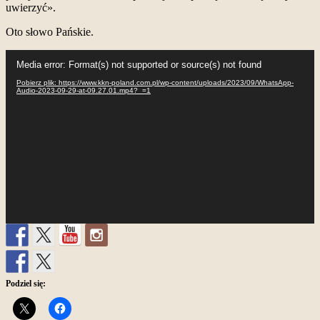
uwierzyć».
Oto słowo Pańskie.
Odtwarzacz
Media error: Format(s) not supported or source(s) not found
video
Pobierz plik: https://www.kkn-poland.com.pl/wp-content/uploads/2023/09/WhatsApp-
Audio-2023-09-29-at-09.27.01.mp4?_=1
Podziel się: