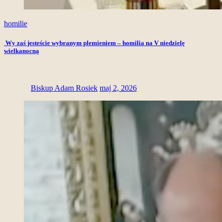
homilie
Wy zaś jesteście wybranym plemieniem – homilia na V niedzielę
wielkanocną
Biskup Adam Rosiek
maj 2, 2026