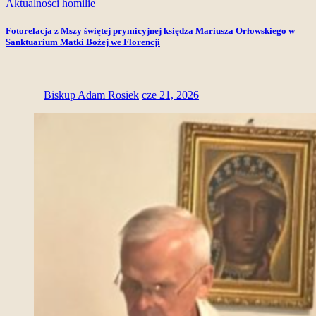
Aktualności
homilie
Fotorelacja z Mszy świętej prymicyjnej księdza Mariusza Orłowskiego w
Sanktuarium Matki Bożej we Florencji
Biskup Adam Rosiek
cze 21, 2026