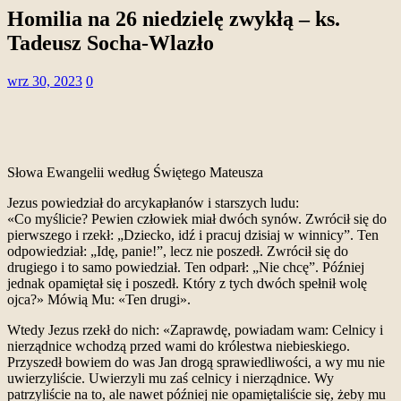
Homilia na 26 niedzielę zwykłą – ks.
Tadeusz Socha-Wlazło
wrz 30, 2023
0
Słowa Ewangelii według Świętego Mateusza
Jezus powiedział do arcykapłanów i starszych ludu:
«Co myślicie? Pewien człowiek miał dwóch synów. Zwrócił się do
pierwszego i rzekł: „Dziecko, idź i pracuj dzisiaj w winnicy”. Ten
odpowiedział: „Idę, panie!”, lecz nie poszedł. Zwrócił się do
drugiego i to samo powiedział. Ten odparł: „Nie chcę”. Później
jednak opamiętał się i poszedł. Który z tych dwóch spełnił wolę
ojca?» Mówią Mu: «Ten drugi».
Wtedy Jezus rzekł do nich: «Zaprawdę, powiadam wam: Celnicy i
nierządnice wchodzą przed wami do królestwa niebieskiego.
Przyszedł bowiem do was Jan drogą sprawiedliwości, a wy mu nie
uwierzyliście. Uwierzyli mu zaś celnicy i nierządnice. Wy
patrzyliście na to, ale nawet później nie opamiętaliście się, żeby mu