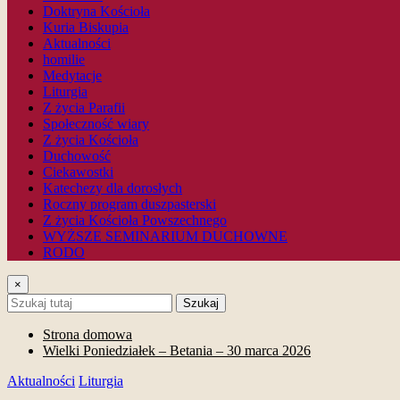
Doktryna Kościoła
Kuria Biskupia
Aktualności
homilie
Medytacje
Liturgia
Z życia Parafii
Społeczność wiary
Z życia Kościoła
Duchowość
Ciekawostki
Katechezy dla dorosłych
Roczny program duszpasterski
Z życia Kościoła Powszechnego
WYŻSZE SEMINARIUM DUCHOWNE
RODO
×
Szukaj
Strona domowa
Wielki Poniedziałek – Betania – 30 marca 2026
Aktualności
Liturgia