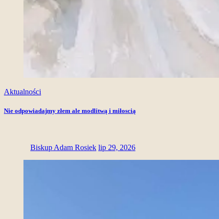
Aktualności
Nie odpowiadajmy złem ale modlitwą i miłoscią
Biskup Adam Rosiek
lip 29, 2026