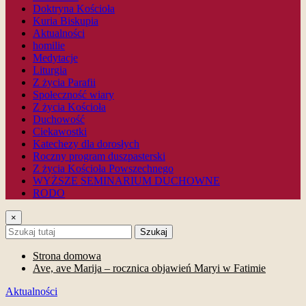
Doktryna Kościoła
Kuria Biskupia
Aktualności
homilie
Medytacje
Liturgia
Z życia Parafii
Społeczność wiary
Z życia Kościoła
Duchowość
Ciekawostki
Katechezy dla dorosłych
Roczny program duszpasterski
Z życia Kościoła Powszechnego
WYŻSZE SEMINARIUM DUCHOWNE
RODO
×
Szukaj
Strona domowa
Ave, ave Marija – rocznica objawień Maryi w Fatimie
Aktualności