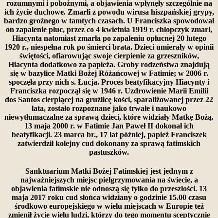
rozumnymi i pobożnymi, a objawienia wpłynęły szczególnie na
ich życie duchowe. Zmarli z powodu wirusa hiszpańskiej grypy,
bardzo groźnego w tamtych czasach. U Franciszka spowodował
on zapalenie płuc, przez co 4 kwietnia 1919 r. chłopczyk zmarł,
Hiacynta natomiast zmarła po zapaleniu opłucnej 20 lutego
1920 r., niespełna rok po śmierci brata. Dzieci umierały w opinii
świętości, ofiarowując swoje cierpienie za grzeszników,
Hiacynta dodatkowo za papieża. Groby rodzeństwa znajdują
się w bazylice Matki Bożej Różańcowej w Fatimie; w 2006 r.
spoczęła przy nich s. Łucja. Proces beatyfikacyjny Hiacynty i
Franciszka rozpoczął się w 1946 r. Uzdrowienie Marii Emilii
dos Santos cierpiącej na gruźlicę kości, sparaliżowanej przez 22
lata, zostało rozpoznane jako trwałe i naukowo
niewytłumaczalne za sprawą dzieci, które widziały Matkę Bożą.
13 maja 2000 r. w Fatimie Jan Paweł II dokonał ich
beatyfikacji. 23 marca br., 17 lat później, papież Franciszek
zatwierdził kolejny cud dokonany za sprawą fatimskich
pastuszków.
Sanktuarium Matki Bożej Fatimskiej jest jednym z
najważniejszych miejsc pielgrzymowania na świecie, a
objawienia fatimskie nie odnoszą się tylko do przeszłości. 13
maja 2017 roku cud słońca widziany o godzinie 15.00 czasu
środkowo europejskiego w wielu miejscach w Europie też
zmienił życie wielu ludzi, którzy do tego momentu sceptycznie