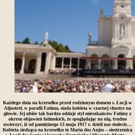
Każdego dnia na krzesełku przed rodzinnym domem s. Łucji w
Aljustrel, w parafii Fatima, siada kobieta w czarnej chustce na
głowie. Jej ubiór tak bardzo oddaje styl mieszkańców Fatimy z
okresu objawień fatimskich, że spoglądając na nią, trudno
uwierzyć, iż od pamiętnego 13 maja 1917 r. dzieli nas stulecie…
Kobieta siedząca na krzesełku to Maria dos Anjos – siostrzenica