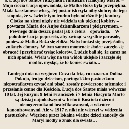
s. Łucji dos Santos i kuzynka Franciszka i Hiacynty Marto. –
Moja ciocia Łucja opowiadała, że Matka Boża była przepiękna.
Miała kasztanowe włosy, Jej postać iskrzyła niby słońce; do tego
stopnia, że w świetle tym trudno było odróżnić jej kontury.
Ciotka na ziemi nigdy nie widziała tak pięknej kobiety –
powtarza Maria dos Anjos dziennikarzom i pielgrzymom. –
Pewnego dnia deszcz padał jak z cebra – opowiada. – W
południe Łucja poprosiła, aby zwinąć wszystkie parasole,
ponieważ Matka Boża się zbliża. Natychmiast się przejaśniło,
zniknęły chmury. W tym samym momencie słońce zaczęło się
obracać i przybierać tysiąc kolorów. Ludzie bali się, że zaraz na
nich spadnie. Wielu więc na ten widok uklękło i zaczęło się
modlić, myśląc, że to koniec świata…
Tamtego dnia na wzgórzu Cova da Iria, co oznacza: Dolina
Pokoju, trojgu dzieciom, portugalskim pastuszkom
niepotrafiącym czytać ani pisać, zostały powierzone tajemnice i
przesłanie cenne dla Kościoła. Łucja dos Santos miała wówczas
10 lat. Jej kuzyni: 9-letni Franciszek i 7-letnia Hiacynta Marto
są dzisiaj najmłodszymi w historii Kościoła dziećmi
niemęczennikami beatyfikowanymi, a wkrótce
kanonizowanymi. Ale w 1917 r. nikt nie wierzył w widzenia
pastuszków. Więzione przez lokalne władze dzieci zanosiły do
Maryi modły o znak dla świata…