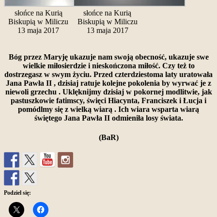
słońce na Kurią
słońce na Kurią
Biskupią w Miliczu
Biskupią w Miliczu
13 maja 2017
13 maja 2017
Bóg przez Maryję ukazuje nam swoją obecność, ukazuje swe
wielkie miłosierdzie i nieskończona miłość. Czy też to
dostrzegasz w swym życiu. Przed czterdziestoma laty uratowała
Jana Pawła II , dzisiaj ratuje kolejne pokolenia by wyrwać je z
niewoli grzechu . Uklęknijmy dzisiaj w pokornej modlitwie, jak
pastuszkowie fatimscy, święci Hiacynta, Franciszek i Łucja i
pomódlmy się z wielką wiarą . Ich wiara wsparta wiarą
świętego Jana Pawła II odmieniła losy świata.
(BaR)
Podziel się: