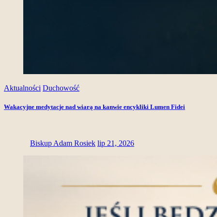
Aktualności
Duchowość
Wakacyjne medytacje nad wiarą na kanwie encykliki Lumen Fidei
Biskup Adam Rosiek
lip 21, 2026