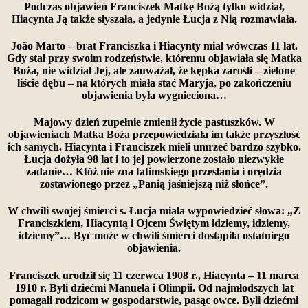
Podczas objawień Franciszek Matkę Bożą tylko widział,
Hiacynta Ją także słyszała, a jedynie Łucja z Nią rozmawiała.
João Marto – brat Franciszka i Hiacynty miał wówczas 11 lat.
Gdy stał przy swoim rodzeństwie, któremu objawiała się Matka
Boża, nie widział Jej, ale zauważał, że kępka zarośli – zielone
liście dębu – na których miała stać Maryja, po zakończeniu
objawienia była wygnieciona…
Majowy dzień zupełnie zmienił życie pastuszków. W
objawieniach Matka Boża przepowiedziała im także przyszłość
ich samych. Hiacynta i Franciszek mieli umrzeć bardzo szybko.
Łucja dożyła 98 lat i to jej powierzone zostało niezwykłe
zadanie… Któż nie zna fatimskiego przesłania i orędzia
zostawionego przez „Panią jaśniejszą niż słońce”.
W chwili swojej śmierci s. Łucja miała wypowiedzieć słowa: „Z
Franciszkiem, Hiacyntą i Ojcem Świętym idziemy, idziemy,
idziemy”… Być może w chwili śmierci dostąpiła ostatniego
objawienia.
Franciszek urodził się 11 czerwca 1908 r., Hiacynta – 11 marca
1910 r. Byli dziećmi Manuela i Olimpii. Od najmłodszych lat
pomagali rodzicom w gospodarstwie, pasąc owce. Byli dziećmi