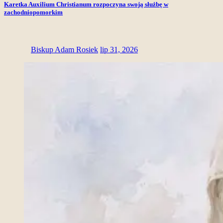
Karetka Auxilium Christianum rozpoczyna swoją służbę w
zachodniopomorkim
Biskup Adam Rosiek
lip 31, 2026