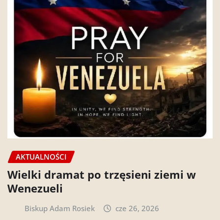
AKTUALNOŚCI
Wielki dramat po trzęsieni ziemi w
Wenezueli
Biskup Adam Rosiek
cze 26, 2026