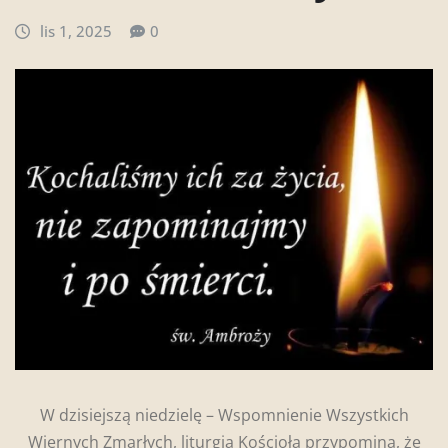
lis 1, 2025
0
W dzisiejszą niedzielę – Wspomnienie Wszystkich
Wiernych Zmarłych, liturgia Kościoła przypomina, że