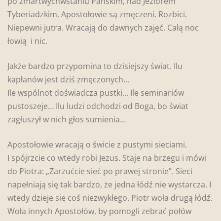
po zmartwychwstaniu Pańskim, nad Jeziorem
Tyberiadzkim. Apostołowie są zmęczeni. Rozbici.
Niepewni jutra. Wracają do dawnych zajęć. Całą noc
łowią i nic.
Jakże bardzo przypomina to dzisiejszy świat. Ilu
kapłanów jest dziś zmęczonych…
Ile wspólnot doświadcza pustki… Ile seminariów
pustoszeje… Ilu ludzi odchodzi od Boga, bo świat
zagłuszył w nich głos sumienia…
Apostołowie wracają o świcie z pustymi sieciami.
I spójrzcie co wtedy robi Jezus. Staje na brzegu i mówi
do Piotra: „Zarzućcie sieć po prawej stronie”. Sieci
napełniają się tak bardzo, że jedna łódź nie wystarcza. I
wtedy dzieje się coś niezwykłego. Piotr woła drugą łódź.
Woła innych Apostołów, by pomogli zebrać połów