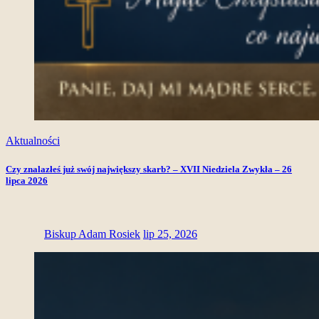
Aktualności
Czy znalazłeś już swój największy skarb? – XVII Niedziela Zwykła – 26
lipca 2026
Biskup Adam Rosiek
lip 25, 2026