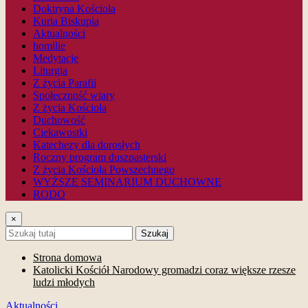
Doktryna Kościoła
Kuria Biskupia
Aktualności
homilie
Medytacje
Liturgia
Z życia Parafii
Społeczność wiary
Z życia Kościoła
Duchowość
Ciekawostki
Katechezy dla dorosłych
Roczny program duszpasterski
Z życia Kościoła Powszechnego
WYŻSZE SEMINARIUM DUCHOWNE
RODO
×
Szukaj
Strona domowa
Katolicki Kościół Narodowy gromadzi coraz większe rzesze
ludzi młodych
Aktualności