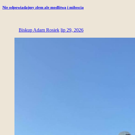
Nie odpowiadajmy złem ale modlitwą i miłoscią
Biskup Adam Rosiek
lip 29, 2026