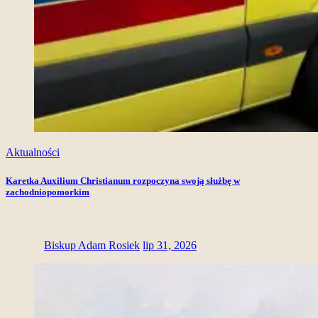
Aktualności
Karetka Auxilium Christianum rozpoczyna swoją służbę w
zachodniopomorkim
Biskup Adam Rosiek
lip 31, 2026