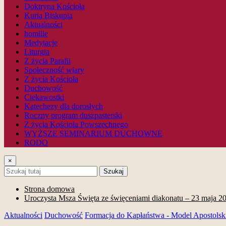
Doktryna Kościoła
Kuria Biskupia
Aktualności
homilie
Medytacje
Liturgia
Z życia Parafii
Społeczność wiary
Z życia Kościoła
Duchowość
Ciekawostki
Katechezy dla dorosłych
Roczny program duszpasterski
Z życia Kościoła Powszechnego
WYŻSZE SEMINARIUM DUCHOWNE
RODO
×
Szukaj
Strona domowa
Uroczysta Msza Święta ze święceniami diakonatu – 23 maja 2
Aktualności
Duchowość
Formacja do Kapłaństwa - Model Apostolsk