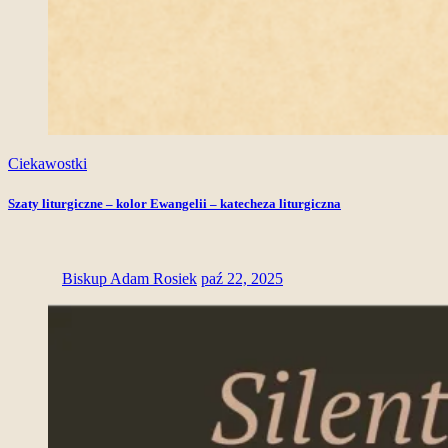
Ciekawostki
Szaty liturgiczne – kolor Ewangelii – katecheza liturgiczna
Biskup Adam Rosiek
paź 22, 2025