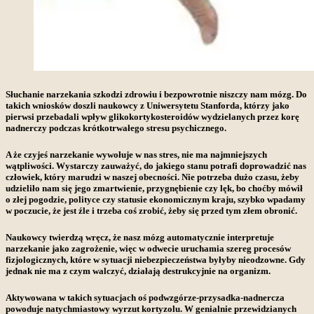
Słuchanie narzekania szkodzi zdrowiu i bezpowrotnie niszczy nam mózg. Do
takich wniosków doszli naukowcy z Uniwersytetu Stanforda, którzy jako
pierwsi przebadali wpływ glikokortykosteroidów wydzielanych przez korę
nadnerczy podczas krótkotrwałego stresu psychicznego.
A że czyjeś narzekanie wywołuje w nas stres, nie ma najmniejszych
wątpliwości. Wystarczy zauważyć, do jakiego stanu potrafi doprowadzić nas
człowiek, który marudzi w naszej obecności. Nie potrzeba dużo czasu, żeby
udzieliło nam się jego zmartwienie, przygnębienie czy lęk, bo choćby mówił
o złej pogodzie, polityce czy statusie ekonomicznym kraju,
szybko wpadamy
w poczucie, że jest źle i trzeba coś zrobić, żeby się przed tym złem obronić.
Naukowcy twierdzą wręcz, że nasz mózg automatycznie interpretuje
narzekanie jako zagrożenie, więc
w odwecie uruchamia szereg procesów
fizjologicznych, które w sytuacji niebezpieczeństwa byłyby nieodzowne. Gdy
jednak nie ma z czym walczyć, działają destrukcyjnie na organizm.
Aktywowana w takich sytuacjach oś podwzgórze-przysadka-nadnercza
powoduje natychmiastowy wyrzut kortyzolu. W genialnie przewidzianych