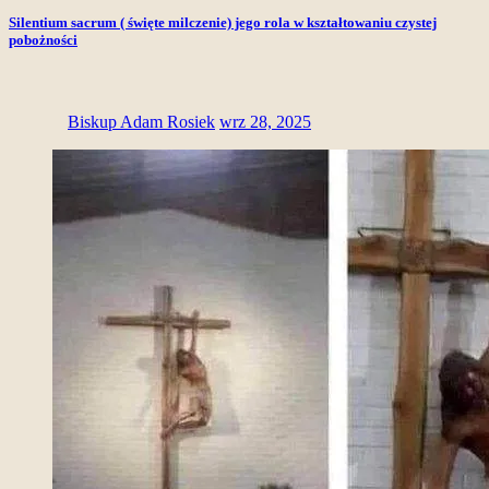
Silentium sacrum ( święte milczenie) jego rola w kształtowaniu czystej
pobożności
Biskup Adam Rosiek
wrz 28, 2025