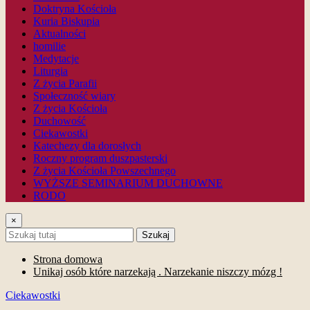
Doktryna Kościoła
Kuria Biskupia
Aktualności
homilie
Medytacje
Liturgia
Z życia Parafii
Społeczność wiary
Z życia Kościoła
Duchowość
Ciekawostki
Katechezy dla dorosłych
Roczny program duszpasterski
Z życia Kościoła Powszechnego
WYŻSZE SEMINARIUM DUCHOWNE
RODO
×
Szukaj
Strona domowa
Unikaj osób które narzekają . Narzekanie niszczy mózg !
Ciekawostki