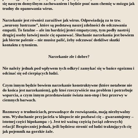
się naszym domyślnym zachowaniem i będzie psuć nam chemię w mózgu jak
trudny do opanowania wirus.
Narzekanie jest również zaraźliwe jak wirus.
Odpowiadają za to tzw.
„neurony lustrzane”, które są podstawą naszej zdolności do odczuwania
empatii. To fatalne – ale im bardziej jesteś empatyczny, tym podły nastrój
drugiej osoby łatwiej może cię opanować. Słuchanie narzekania jest bowiem
jak bierne palenie – nie musisz palić, żeby odczuwać dotkliwe skutki
kontaktu z tytoniem.
Narzekanie złe i dobre?
Nie należy jednak pod wpływem tych odkryć zamykać się w bańce egoizmu i
odcinać się od cierpiących ludzi.
Czym innym będzie bowiem narzekanie konstruktywne (które notabene nie
do końca jest narzekaniem), gdy ktoś rzeczywiście ma problem i potrzebuje
wsparcia, a czym innym przedstawianie świata non-stop i bez przerwy w
ciemnych barwach.
Rozmowy o trudnościach, prowadzące do rozwiązania, mają niezbywalny
sens. Wysłuchanie przyjaciela w kłopocie nie pozbawi cię – gwarantujemy –
istotnej części hipokampa :-). Jest też ważną częścią (wciąż zdrowych)
relacji! Bezpieczniej jednak, jeśli będziesz stronić od ludzi traktujących cię
jak pojemnik na gorzkie żale.