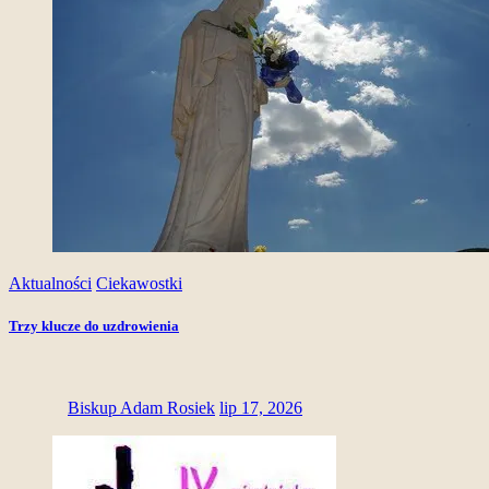
Aktualności
Ciekawostki
Trzy klucze do uzdrowienia
Biskup Adam Rosiek
lip 17, 2026