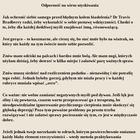
Odporność na wirus utyskiwania
Jak ochronić siebie samego przed błędnym kołem biadolenia? Dr Travis
Bradberry radzi, żeby wykształcić w sobie postawę wdzięczności. Chodzi o
to, żeby dla każdej dotkliwej myśli znajdować inną, równoważącą.
Jest gorąco – to koszmarne, ale cieszę się, bo stać mnie było na wiatrak, na
który nie każdy na tym świecie może sobie pozwolić.
Znów mam odciski na palcach i bardzo mnie bolą. Ale mam nogi, których
użyłam dzisiaj, żeby dotrzeć w kilka miejsc i załatwić parę ważnych spraw.
Znów muszę siedzieć nad rozliczeniem podatku – nienawidzę i nie potrafię
tego robić. Jednak byłoby gorzej, gdybym nie miała pracy i w każdej
rubryce musiała wpisać „zero”.
Co ważne: nie wolno zamiatać negatywnych myśli pod dywan. Jeśli lęk jest
silny i się powtarza, czasem warto przepracować go z terapeutą, bo
nieodpowiedzialne ignorowanie psychicznego cierpienia może skończyć się
głęboką depresją! Poza tym poważne problemy po prostu trzeba
rozwiązywać i nie załatwi sprawy pocieszanie się tym, co jest w międzyczasie
dobre.
Jeżeli jednak twoje narzekanie to odruch, którym powierzchownie omiatasz
każdy błahy element rzeczywistości – wtedy metoda praktykowania