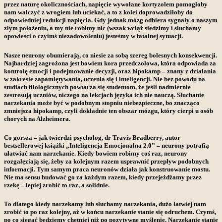
przez naturę okolicznościach, napięcie wywołane kortyzolem pomogłoby
nam walczyć z wrogiem lub uciekać, a to z kolei doprowadziłoby do
odpowiedniej redukcji napięcia.
Gdy jednak mózg odbiera sygnały o naszym
złym położeniu, a my nie robimy nic (wszak wciąż siedzimy i słuchamy
opowieści o czyimś niezadowoleniu) jesteśmy w fatalnej sytuacji.
Nasze neurony obumierają, co niesie za sobą szereg bolesnych konsekwencji.
Najbardziej zagrożona jest bowiem kora przedczołowa, która odpowiada za
kontrolę emocji i podejmowanie decyzji, oraz hipokamp – znany z działania
w zakresie zapamiętywania, uczenia się i inteligencji.
Nie bez powodu na
studiach filologicznych powtarza się studentom, że jeśli nadmiernie
zestresują uczniów, niczego na lekcjach języka ich nie nauczą.
Słuchanie
narzekania może być w podobnym stopniu niebezpieczne, bo znacząco
zmniejsza hipokamp, czyli dokładnie ten obszar mózgu, który cierpi u osób
chorych na Alzheimera.
Co gorsza – jak twierdzi psycholog, dr Travis Bradberry, autor
bestsellerowej książki „Inteligencja Emocjonalna 2.0” – neurony potrafią
ułatwiać nam narzekanie.
Kiedy bowiem robimy coś raz, neurony
rozgałęziają się, żeby za kolejnym razem usprawnić przepływ podobnych
informacji.
Tym samym praca neuronów działa jak konstruowanie mostu.
Nie ma sensu budować go za każdym razem, kiedy przejeżdżamy przez
rzekę – lepiej zrobić to raz, a solidnie.
To dlatego kiedy narzekamy lub słuchamy narzekania, dużo łatwiej nam
zrobić to po raz kolejny, aż w końcu narzekanie stanie się odruchem. Czymś,
po co sięgać będziemy chętniej niż po pozytywne myślenie.
Narzekanie stanie