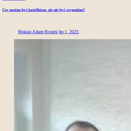
Czy można być katolikiem, ale nie być rzymskim?
Biskup Adam Rosiek
lip 1, 2025