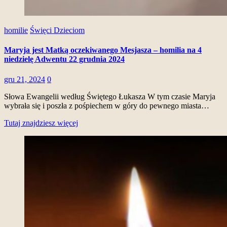
homilie
Święci Dzieciom
Maryja jest Matką oczekiwanego Mesjasza – homilia na 4
niedzielę Adwentu 22 grudnia 2024
gru 21, 2024
0
Słowa Ewangelii według Świętego Łukasza W tym czasie Maryja
wybrała się i poszła z pośpiechem w góry do pewnego miasta…
Tutaj znajdziesz więcej