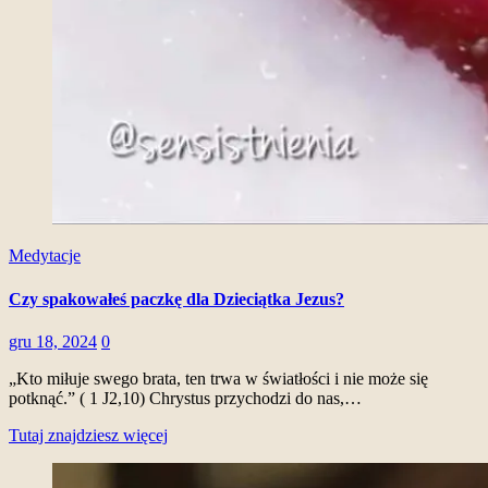
Medytacje
Czy spakowałeś paczkę dla Dzieciątka Jezus?
gru 18, 2024
0
„Kto miłuje swego brata, ten trwa w światłości i nie może się
potknąć.” ( 1 J2,10) Chrystus przychodzi do nas,…
Tutaj znajdziesz więcej