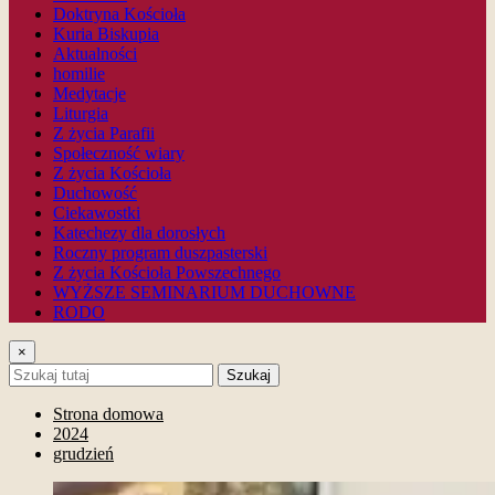
Doktryna Kościoła
Kuria Biskupia
Aktualności
homilie
Medytacje
Liturgia
Z życia Parafii
Społeczność wiary
Z życia Kościoła
Duchowość
Ciekawostki
Katechezy dla dorosłych
Roczny program duszpasterski
Z życia Kościoła Powszechnego
WYŻSZE SEMINARIUM DUCHOWNE
RODO
×
Szukaj
Strona domowa
2024
grudzień