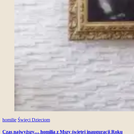
homilie
Święci Dzieciom
Czas najwyższy… homilia z Mszy świętej inauguracji Roku