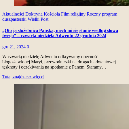
Aktualności
Doktryna Kościoła
Film religijny
Roczny program
duszpasterski
Wielki Post
„Oto ja służebnica Pańska, niech mi się stanie według słowa
twego” – czwarta niedziela Adwentu 22 grudnia 2024
gru 21, 2024
0
W czwartą niedzielę Adwentu odkrywamy obecność
błogosławionej Maryi, przewodniczki na drogach adwentowej
tęsknoty i oczekiwania na spotkanie z Panem. Staramy…
Tutaj znajdziesz więcej