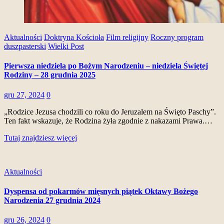
Aktualności
Doktryna Kościoła
Film religijny
Roczny program
duszpasterski
Wielki Post
Pierwsza niedziela po Bożym Narodzeniu – niedziela Świętej
Rodziny – 28 grudnia 2025
gru 27, 2024
0
„Rodzice Jezusa chodzili co roku do Jeruzalem na Święto Paschy”.
Ten fakt wskazuje, że Rodzina żyła zgodnie z nakazami Prawa.…
Tutaj znajdziesz więcej
Aktualności
Dyspensa od pokarmów mięsnych piątek Oktawy Bożego
Narodzenia 27 grudnia 2024
gru 26, 2024
0