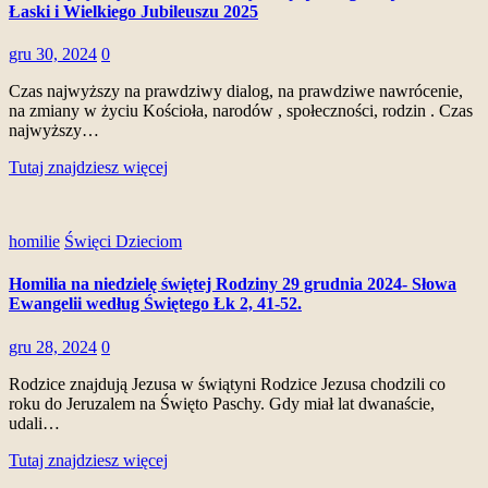
Łaski i Wielkiego Jubileuszu 2025
gru 30, 2024
0
Czas najwyższy na prawdziwy dialog, na prawdziwe nawrócenie,
na zmiany w życiu Kościoła, narodów , społeczności, rodzin . Czas
najwyższy…
Tutaj znajdziesz więcej
homilie
Święci Dzieciom
Homilia na niedzielę świętej Rodziny 29 grudnia 2024- Słowa
Ewangelii według Świętego Łk 2, 41-52.
gru 28, 2024
0
Rodzice znajdują Jezusa w świątyni Rodzice Jezusa chodzili co
roku do Jeruzalem na Święto Paschy. Gdy miał lat dwanaście,
udali…
Tutaj znajdziesz więcej