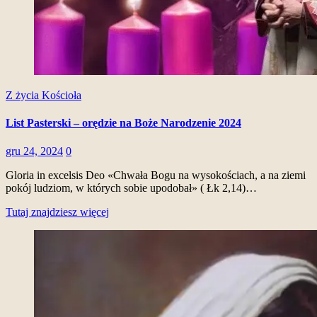
Z życia Kościoła
List Pasterski – orędzie na Boże Narodzenie 2024
gru 24, 2024
0
Gloria in excelsis Deo «Chwała Bogu na wysokościach, a na ziemi
pokój ludziom, w których sobie upodobał» ( Łk 2,14)…
Tutaj znajdziesz więcej