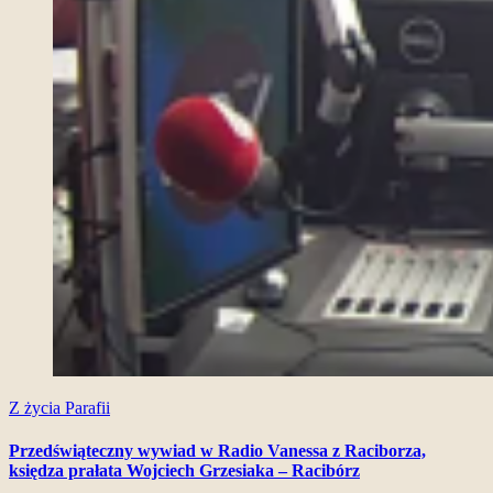
Z życia Parafii
Przedświąteczny wywiad w Radio Vanessa z Raciborza,
księdza prałata Wojciech Grzesiaka – Racibórz