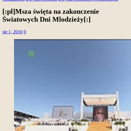
[:pl]Msza święta na zakonczenie
Światowych Dni Mlodzieży[:]
sie 1, 2016
0