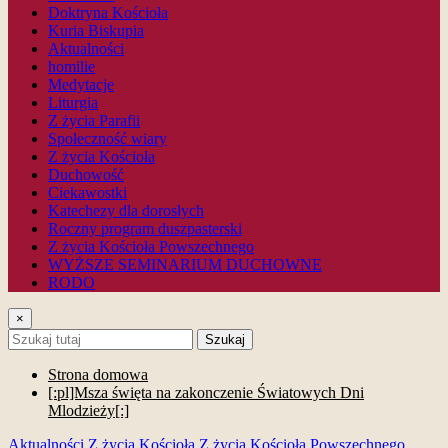
Doktryna Kościoła
Kuria Biskupia
Aktualności
homilie
Medytacje
Liturgia
Z życia Parafii
Społeczność wiary
Z życia Kościoła
Duchowość
Ciekawostki
Katechezy dla dorosłych
Roczny program duszpasterski
Z życia Kościoła Powszechnego
WYŻSZE SEMINARIUM DUCHOWNE
RODO
×
Szukaj
Strona domowa
[:pl]Msza święta na zakonczenie Światowych Dni
Mlodzieży[:]
Aktualności
Z życia Kościoła
Z życia Kościoła Powszechnego