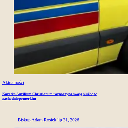
Aktualności
Karetka Auxilium Christianum rozpoczyna swoją służbę w
zachodniopomorkim
Biskup Adam Rosiek
lip 31, 2026