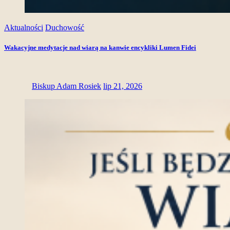
Aktualności
Duchowość
Wakacyjne medytacje nad wiarą na kanwie encykliki Lumen Fidei
Biskup Adam Rosiek
lip 21, 2026