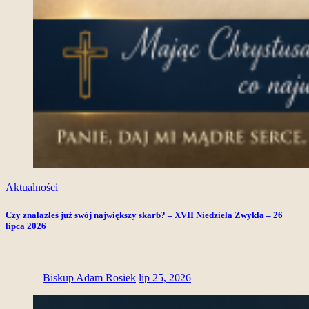
Aktualności
Czy znalazłeś już swój największy skarb? – XVII Niedziela Zwykła – 26
lipca 2026
Biskup Adam Rosiek
lip 25, 2026