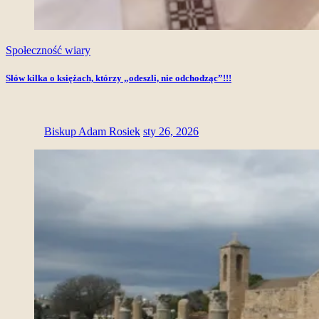
Społeczność wiary
Słów kilka o księżach, którzy „odeszli, nie odchodząc”!!!
Biskup Adam Rosiek
sty 26, 2026