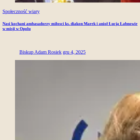
Społeczność wiary
Nasi kochani ambasadorzy miłosci ks. diakon Marek i anioł Łucja Łabnowie
w misji w Opolu
Biskup Adam Rosiek
gru 4, 2025