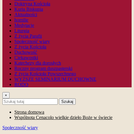
Doktryna Kościoła
Kuria Biskupia
Aktualności
homilie
Medytacje
Liturgia
Z życia Parafii
Społeczność wiary
Z życia Kościoła
Duchowość
Ciekawostki
Katechezy dla dorosłych
Roczny program duszpasterski
Z życia Kościoła Powszechnego
WYŻSZE SEMINARIUM DUCHOWNE
RODO
×
Szukaj
Strona domowa
Wspólnota Cenacolo wielkie dzieło Boże w świecie
Społeczność wiary