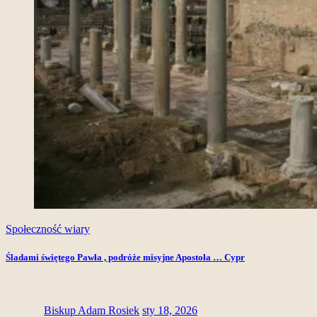
Społeczność wiary
Śladami świętego Pawła , podróże misyjne Apostoła … Cypr
Biskup Adam Rosiek
sty 18, 2026