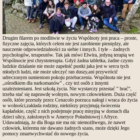
Drugim filarem po modlitwie w życiu Wspólnoty jest praca – proste,
fizyczne zajęcia, których celem nie jest zarobienie pieniędzy, ale
nauczenie odpowiedzialności za siebie i innych. I tyle – żadnych
psychologów, terapeutów. Tak jak mówi Elwira, jedyną terapią we
Wspólnocie jest chrystoterapia. Gdyż żadna tabletka, żadne czysto
ludzkie dzialanie nie może zapełnić pustki jaka jest w sercu tych
młodych ludzi, nie może uleczyć ran duszy,ani przywrócić
udreczonym sumieniom pokoju przebaczenia. Wspólnota nie jest
„ośrodkiem dla narkomanów” , czy też osób z innymi
uzależnieniami. Jest szkołą życia. Nie wystarczy przestać ” brać”,
trzeba stać się naprawdę wolnym, nowym człowiekiem. Duża część
osób, które przeszły przez Cenacolo porzuca nałogi i wraca do życia
w wolności,zakłada rodziny, niektórzy przyjmują świecenia
kapłańskie, część z nich podejmuje pracę misyjną w domach dla
dzieci ulicy, założonych w Ameryce Południowej i Afryce.
Udawadniają, że dla Boga nie ma nic niemożliwego, że nawet
człowiek, któremu nie dawano żadnych szans, może dzięki Jego
pomocy zmartwychwstać do nowego życia.