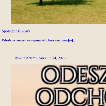
Społeczność wiary
Odrobina humoru ze wspomnień z ławy seminaryjnej…
Biskup Adam Rosiek
lut 24, 2026