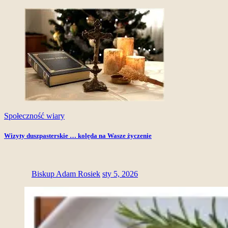
Społeczność wiary
Wizyty duszpasterskie … kolęda na Wasze życzenie
Biskup Adam Rosiek
sty 5, 2026