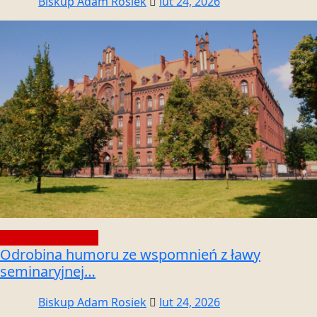
Biskup Adam Rosiek
lut 24, 2026
Społeczność wiary
Odrobina humoru ze wspomnień z ławy
seminaryjnej…
Biskup Adam Rosiek
lut 24, 2026