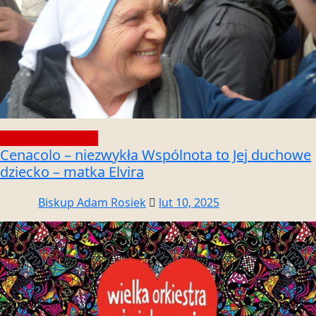
Społeczność wiary
Cenacolo – niezwykła Wspólnota to Jej duchowe
dziecko – matka Elvira
Biskup Adam Rosiek
lut 10, 2025