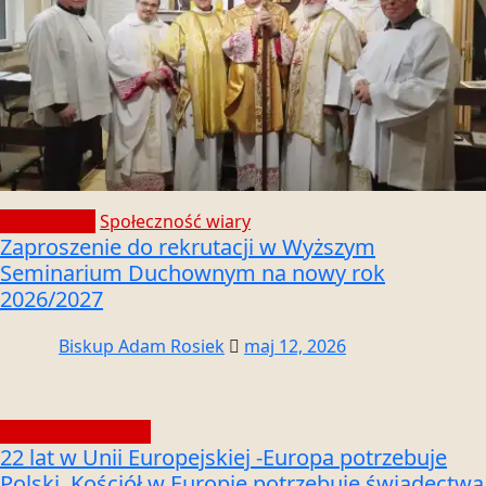
Aktualności
Społeczność wiary
Zaproszenie do rekrutacji w Wyższym
Seminarium Duchownym na nowy rok
2026/2027
Biskup Adam Rosiek
maj 12, 2026
Społeczność wiary
22 lat w Unii Europejskiej -Europa potrzebuje
Polski. Kościół w Europie potrzebuje świadectwa