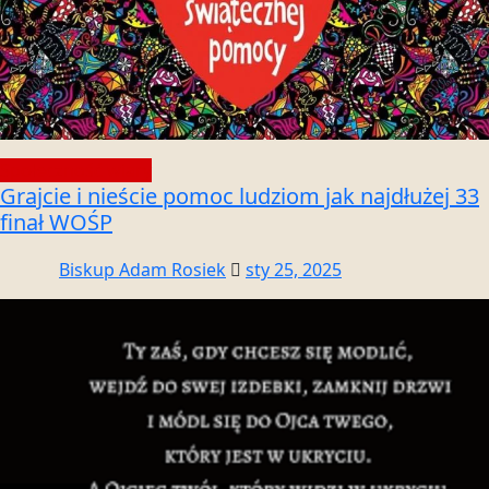
Społeczność wiary
Grajcie i nieście pomoc ludziom jak najdłużej 33
finał WOŚP
Biskup Adam Rosiek
sty 25, 2025