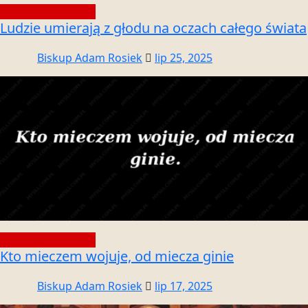
Społeczność wiary
Ludzie umierają z głodu na oczach całego świata
Biskup Adam Rosiek
lip 25, 2025
Społeczność wiary
Kto mieczem wojuje, od miecza ginie
Biskup Adam Rosiek
lip 17, 2025