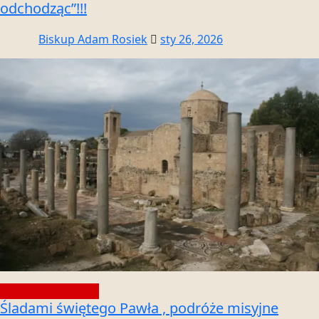
odchodząc”!!!
Biskup Adam Rosiek
sty 26, 2026
Społeczność wiary
Śladami świętego Pawła , podróże misyjne