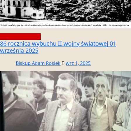
Społeczność wiary
86 rocznica wybuchu II wojny światowej 01
września 2025
Biskup Adam Rosiek
wrz 1, 2025