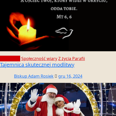
Medytacje
Społeczność wiary
Z życia Parafii
Tajemnica skutecznej modlitwy
Biskup Adam Rosiek
gru 16, 2024