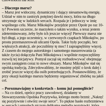
– Dlaczego marsz?
– Marsz jest widoczny, dynamiczny i dający niesamowitą energię.
Udział w nim to zastrzyk potężnej dawki mocy, która na długo
utrzymuje się w ludzkich sercach. Rozpala je i jednoczy w imię
wspólnego celu. Marsz Mikołajów przejdzie przez Opole po raz 10-
ty! Powiem szczerze, że marzyłem o takim wyniku, a teraz jestem
zdeterminowany, żeby było ich jeszcze więcej! Pierwszy marsz nie
był długi, a jego uczestnicy, w czerwonych czapkach Mikołajów, po
prostu przemaszerowali ulicami Opola. Takie były początki, bez
większych atrakcji, ale poczuliśmy tę moc! I zapragnęliśmy więcej.
Z czasem do mojego autorskiego i samotnego maszerowania (a
także życia) dołączyła Pani Mikołajowa i wspólnie rozpoczęliśmy
rozwój tej inicjatywy. Pomysł zaczął się rozbudowywać obejmując
swym zasięgiem coraz to nowe obszary. Marsz Mikołajów stał się
opolską tradycją. Zdecydowaliśmy, że musimy pójść o krok dalej i
zrobić jeszcze więcej dla osób potrzebujących. Postanowiliśmy, że
przy okazji każdego marszu będziemy organizować zbiórkę na jakiś
cel.
– Porozmawiajmy o konkretach – komu już pomogliście?
– Na co dzień, oprócz pracy zawodowej, działamy w
Stowarzyszeniu Opolska Pozytywka, którego motto brzmi: „Nakręć
się pozytywnie i otwórz swoje serce”. To piękne hasło rozbrzmiewa
w sercach i umysłach niczym delikatna melodia pozytywki, która