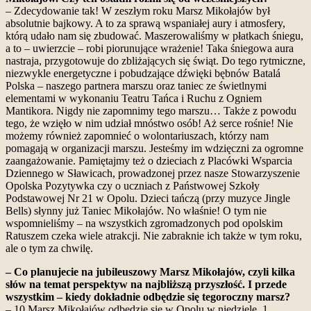
– Zdecydowanie tak! W zeszłym roku Marsz Mikołajów był
absolutnie bajkowy. A to za sprawą wspaniałej aury i atmosfery,
którą udało nam się zbudować. Maszerowaliśmy w płatkach śniegu,
a to – uwierzcie – robi piorunujące wrażenie! Taka śniegowa aura
nastraja, przygotowuje do zbliżających się świąt. Do tego rytmiczne,
niezwykle energetyczne i pobudzające dźwięki bębnów Batalá
Polska – naszego partnera marszu oraz taniec ze świetlnymi
elementami w wykonaniu Teatru Tańca i Ruchu z Ogniem
Mantikora. Nigdy nie zapomnimy tego marszu… Także z powodu
tego, że wzięło w nim udział mnóstwo osób! Aż serce rośnie! Nie
możemy również zapomnieć o wolontariuszach, którzy nam
pomagają w organizacji marszu. Jesteśmy im wdzięczni za ogromne
zaangażowanie. Pamiętajmy też o dzieciach z Placówki Wsparcia
Dziennego w Sławicach, prowadzonej przez nasze Stowarzyszenie
Opolska Pozytywka czy o uczniach z Państwowej Szkoły
Podstawowej Nr 21 w Opolu. Dzieci tańczą (przy muzyce Jingle
Bells) słynny już Taniec Mikołajów. No właśnie! O tym nie
wspomnieliśmy – na wszystkich zgromadzonych pod opolskim
Ratuszem czeka wiele atrakcji. Nie zabraknie ich także w tym roku,
ale o tym za chwilę.
– Co planujecie na jubileuszowy Marsz Mikołajów, czyli kilka
słów na temat perspektyw na najbliższą przyszłość. I przede
wszystkim – kiedy dokładnie odbędzie się tegoroczny marsz?
– 10 Marsz Mikołajów odbędzie się w Opolu w niedzielę, 1