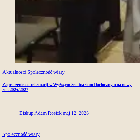
Aktualności
Społeczność wiary
Zaproszenie do rekrutacji w Wyższym Seminarium Duchownym na nowy
rok 2026/2027
Biskup Adam Rosiek
maj 12, 2026
Społeczność wiary