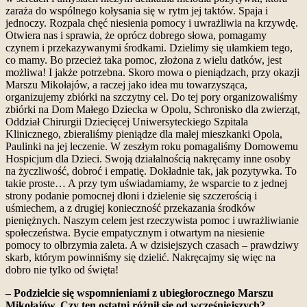
zaraża do wspólnego kołysania się w rytm jej taktów. Spaja i
jednoczy. Rozpala chęć niesienia pomocy i uwrażliwia na krzywdę.
Otwiera nas i sprawia, że oprócz dobrego słowa, pomagamy
czynem i przekazywanymi środkami. Dzielimy się ułamkiem tego,
co mamy. Bo przecież taka pomoc, złożona z wielu datków, jest
możliwa! I jakże potrzebna. Skoro mowa o pieniądzach, przy okazji
Marszu Mikołajów, a raczej jako idea mu towarzysząca,
organizujemy zbiórki na szczytny cel. Do tej pory organizowaliśmy
zbiórki na Dom Małego Dziecka w Opolu, Schronisko dla zwierząt,
Oddział Chirurgii Dziecięcej Uniwersyteckiego Szpitala
Klinicznego, zbieraliśmy pieniądze dla małej mieszkanki Opola,
Paulinki na jej leczenie. W zeszłym roku pomagaliśmy Domowemu
Hospicjum dla Dzieci. Swoją działalnością nakręcamy inne osoby
na życzliwość, dobroć i empatię. Dokładnie tak, jak pozytywka. To
takie proste… A przy tym uświadamiamy, że wsparcie to z jednej
strony podanie pomocnej dłoni i dzielenie się szczerością i
uśmiechem, a z drugiej konieczność przekazania środków
pieniężnych. Naszym celem jest rzeczywista pomoc i uwrażliwianie
społeczeństwa. Bycie empatycznym i otwartym na niesienie
pomocy to olbrzymia zaleta. A w dzisiejszych czasach – prawdziwy
skarb, którym powinniśmy się dzielić. Nakręcajmy się więc na
dobro nie tylko od święta!
– Podzielcie się wspomnieniami z ubiegłorocznego Marszu
Mikołajów. Czy ten ostatni różnił się od wcześniejszych?