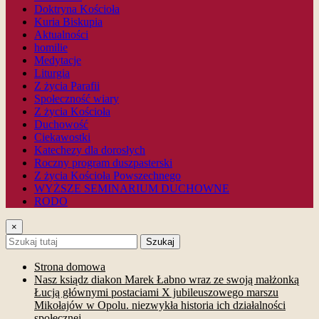
Doktryna Kościoła
Kuria Biskupia
Aktualności
homilie
Medytacje
Liturgia
Z życia Parafii
Społeczność wiary
Z życia Kościoła
Duchowość
Ciekawostki
Katechezy dla dorosłych
Roczny program duszpasterski
Z życia Kościoła Powszechnego
WYŻSZE SEMINARIUM DUCHOWNE
RODO
×
Szukaj
Strona domowa
Nasz ksiądz diakon Marek Łabno wraz ze swoją małżonką
Łucją głównymi postaciami X jubileuszowego marszu
Mikołajów w Opolu. niezwykła historia ich działalności
społecznej.