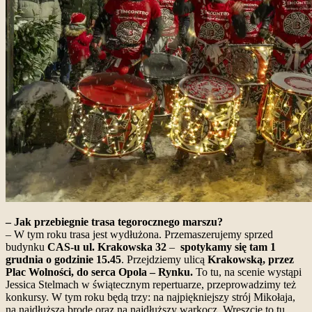
– Jak przebiegnie trasa tegorocznego marszu?
– W tym roku trasa jest wydłużona. Przemaszerujemy sprzed
budynku
CAS-u ul. Krakowska 32
–
spotykamy się tam 1
grudnia o godzinie 15.45
. Przejdziemy ulicą
Krakowską, przez
Plac Wolności, do serca Opola – Rynku.
To tu, na scenie wystąpi
Jessica Stelmach w świątecznym repertuarze, przeprowadzimy też
konkursy. W tym roku będą trzy: na najpiękniejszy strój Mikołaja,
na najdłuższą brodę oraz na najdłuższy warkocz. Wreszcie to tu