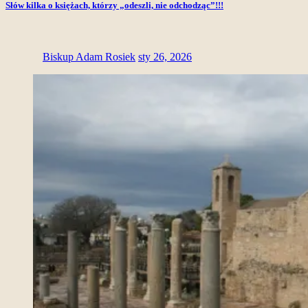
Słów kilka o księżach, którzy „odeszli, nie odchodząc”!!!
Biskup Adam Rosiek
sty 26, 2026