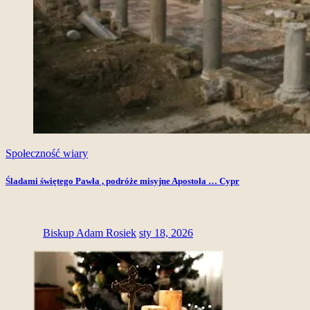
Społeczność wiary
Śladami świętego Pawła , podróże misyjne Apostoła … Cypr
Biskup Adam Rosiek
sty 18, 2026