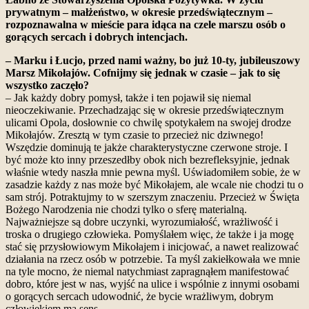
prywatnym – małżeństwo, w okresie przedświątecznym –
rozpoznawalna w mieście para idąca na czele marszu osób o
gorących sercach i dobrych intencjach.
– Marku i Łucjo, przed nami ważny, bo już 10-ty, jubileuszowy
Marsz Mikołajów. Cofnijmy się jednak w czasie – jak to się
wszystko zaczęło?
– Jak każdy dobry pomysł, także i ten pojawił się niemal
nieoczekiwanie. Przechadzając się w okresie przedświątecznym
ulicami Opola, dosłownie co chwilę spotykałem na swojej drodze
Mikołajów. Zresztą w tym czasie to przecież nic dziwnego!
Wszędzie dominują te jakże charakterystyczne czerwone stroje. I
być może kto inny przeszedłby obok nich bezrefleksyjnie, jednak
właśnie wtedy naszła mnie pewna myśl. Uświadomiłem sobie, że w
zasadzie każdy z nas może być Mikołajem, ale wcale nie chodzi tu o
sam strój. Potraktujmy to w szerszym znaczeniu. Przecież w Święta
Bożego Narodzenia nie chodzi tylko o sferę materialną.
Najważniejsze są dobre uczynki, wyrozumiałość, wrażliwość i
troska o drugiego człowieka. Pomyślałem więc, że także i ja mogę
stać się przysłowiowym Mikołajem i inicjować, a nawet realizować
działania na rzecz osób w potrzebie. Ta myśl zakiełkowała we mnie
na tyle mocno, że niemal natychmiast zapragnąłem manifestować
dobro, które jest w nas, wyjść na ulice i wspólnie z innymi osobami
o gorących sercach udowodnić, że bycie wrażliwym, dobrym
człowiekiem ma sens.