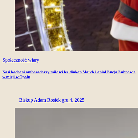
Społeczność wiary
Nasi kochani ambasadorzy miłosci ks. diakon Marek i anioł Łucja Łabnowie
w misji w Opolu
Biskup Adam Rosiek
gru 4, 2025