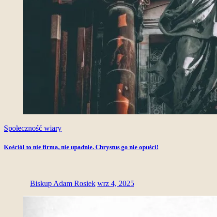
Społeczność wiary
Kościół to nie firma, nie upadnie. Chrystus go nie opuści!
Biskup Adam Rosiek
wrz 4, 2025