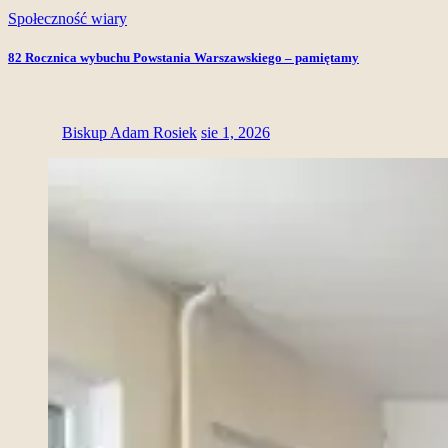
Społeczność wiary
82 Rocznica wybuchu Powstania Warszawskiego – pamiętamy
Biskup Adam Rosiek
sie 1, 2026