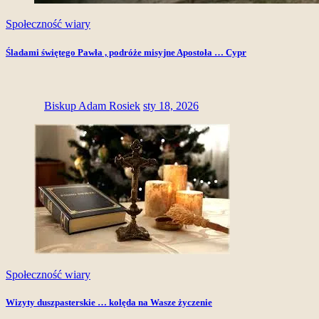
Społeczność wiary
Śladami świętego Pawła , podróże misyjne Apostoła … Cypr
Biskup Adam Rosiek
sty 18, 2026
Społeczność wiary
Wizyty duszpasterskie … kolęda na Wasze życzenie