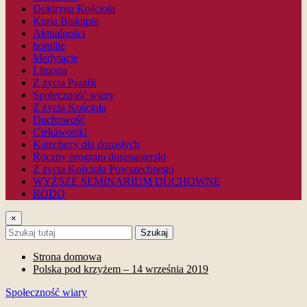
Doktryna Kościoła
Kuria Biskupia
Aktualności
homilie
Medytacje
Liturgia
Z życia Parafii
Społeczność wiary
Z życia Kościoła
Duchowość
Ciekawostki
Katechezy dla dorosłych
Roczny program duszpasterski
Z życia Kościoła Powszechnego
WYŻSZE SEMINARIUM DUCHOWNE
RODO
×
Szukaj
Strona domowa
Polska pod krzyżem – 14 września 2019
Społeczność wiary