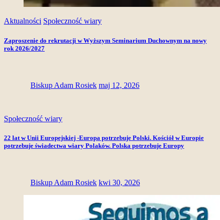
Aktualności
Społeczność wiary
Zaproszenie do rekrutacji w Wyższym Seminarium Duchownym na nowy
rok 2026/2027
Biskup Adam Rosiek
maj 12, 2026
Społeczność wiary
22 lat w Unii Europejskiej -Europa potrzebuje Polski. Kościół w Europie
potrzebuje świadectwa wiary Polaków. Polska potrzebuje Europy
Biskup Adam Rosiek
kwi 30, 2026