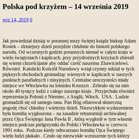
Polska pod krzyżem – 14 września 2019
wrz 14, 2019
0
Jak powiedział dzisiaj w porannej mszy świętej ksiądz biskup Adam
Rosiek – dzisiejszy dzień przejdzie chlubnie do historii polskiego
narodu. Od wczesnych godzin porannych niemal w całym kraju w
wielu świątyniach i kaplicach, przy przydrożnych krzyżach zbierali
się wierni chrześcijanie aby oddać cześć naszemu Zbawicielowi.
Również Katolicki Kościół Narodowy wziął czynny udział w tych
pięknych obchodach gromadząc wiernych w kaplicach w naszych
punktach parafialnych i misyjnych. Centralne uroczystości miały
miejsce we Włocławku na lotnisku Kruszyn . Zebrało się na nim
około 40 tysięcy ludzi z całego naszego kraju . Przyjechała również
reprezentacja Polonii z Niemiec, z Anglii, Włoch, USA . Ludzie
gromadzili się od samego rana. Pan Bóg ofiarował słoneczną
pogodę choć chłodny i wietrzny dzień. Niezwykłym wydarzeniem
była homilia wygłoszona – na zasadzie retransmisji archiwalnej
przez Ojca Świętego Jana Pawła II , którą wygłosił w tym własnie
miejscu podczas pielgrzymki do Polski i Włocławka w czerwcu
1991 roku. Podczas kiedy odtwarzano homilię Ojca Świętego
wielu ludzi płakało . Czuło się niezwykłe wzruszenie tych którzy