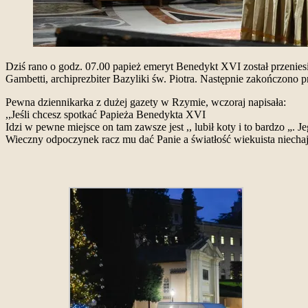
Dziś rano o godz. 07.00 papież emeryt Benedykt XVI został przeniesi
Gambetti, archiprezbiter Bazyliki św. Piotra.
Następnie zakończono pr
Pewna dziennikarka z dużej gazety w Rzymie, wczoraj napisała:
,,Jeśli chcesz spotkać Papieża Benedykta XVI
Idzi w pewne miejsce on tam zawsze jest ,, lubił koty i to bardzo „.
Wieczny odpoczynek racz mu dać Panie a światłość wiekuista niech