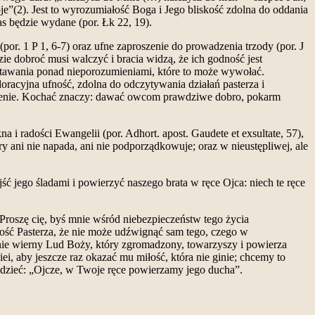
oje”(2). Jest to wyrozumiałość Boga i Jego bliskość zdolna do oddania
was będzie wydane (por. Łk 22, 19).
(por. 1 P 1, 6-7) oraz ufne zaproszenie do prowadzenia trzody (por. J
ie dobroć musi walczyć i bracia widzą, że ich godność jest
 stawania ponad nieporozumieniami, które to może wywołać.
doracyjna ufność, zdolna do odczytywania działań pasterza i
rpienie. Kochać znaczy: dawać owcom prawdziwe dobro, pokarm
i radości Ewangelii (por. Adhort. apost. Gaudete et exsultate, 57),
 ani nie napada, ani nie podporządkowuje; oraz w nieustępliwej, ale
ć jego śladami i powierzyć naszego brata w ręce Ojca: niech te ręce
Proszę cię, byś mnie wśród niebezpieczeństw tego życia
mość Pasterza, że nie może udźwignąć sam tego, czego w
śnie wierny Lud Boży, który zgromadzony, towarzyszy i powierza
ei, aby jeszcze raz okazać mu miłość, która nie ginie; chcemy to
dzieć: „Ojcze, w Twoje ręce powierzamy jego ducha”.