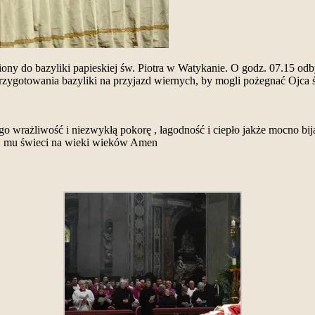
ony do bazyliki papieskiej św. Piotra w Watykanie.
O godz. 07.15 odb
zygotowania bazyliki na przyjazd wiernych, by mogli pożegnać Ojca
 Jego wrażliwość i niezwykłą pokorę , łagodność i ciepło jakże mocno 
aj mu świeci na wieki wieków Amen