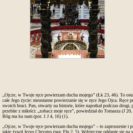
„Ojcze, w Twoje ręce powierzam ducha mojego” (Łk 23, 46). To ostat
całe Jego życie: nieustanne powierzanie się w ręce Jego Ojca. Ręce p
swoich braci. Pan, otwarty na historie, które napotkał podczas drogi
przebite z miłości: „zobacz moje ręce”, powiedział do Tomasza (J 20,
Bóg ma ku nam (por. 1 J 4, 16) (1).
„Ojcze, w Twoje ręce powierzam ducha mojego” – to zaproszenie i pro
jakie żywił Jezus Chrystus (por. Flp 2, 5). Wdzięczne oddanie się n