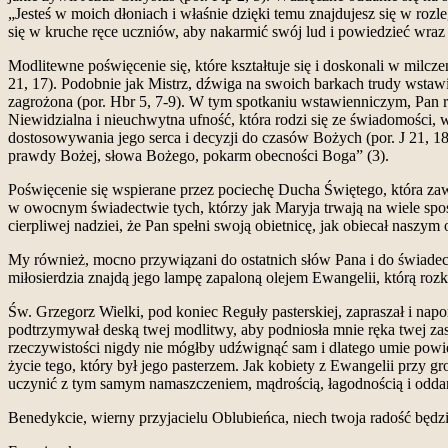
„Jesteś w moich dłoniach i właśnie dzięki temu znajdujesz się w rozl
się w kruche ręce uczniów, aby nakarmić swój lud i powiedzieć wraz z N
Modlitewne poświęcenie się, które kształtuje się i doskonali w milcze
21, 17). Podobnie jak Mistrz, dźwiga na swoich barkach trudy wstawi
zagrożona (por. Hbr 5, 7-9). W tym spotkaniu wstawienniczym, Pan r
Niewidzialna i nieuchwytna ufność, która rodzi się ze świadomości, w
dostosowywania jego serca i decyzji do czasów Bożych (por. J 21,
prawdy Bożej, słowa Bożego, pokarm obecności Boga” (3).
Poświęcenie się wspierane przez pociechę Ducha Świętego, która zaws
w owocnym świadectwie tych, którzy jak Maryja trwają na wiele spos
cierpliwej nadziei, że Pan spełni swoją obietnicę, jak obiecał naszy
My również, mocno przywiązani do ostatnich słów Pana i do świadectw
miłosierdzia znajdą jego lampę zapaloną olejem Ewangelii, którą rozk
Św. Grzegorz Wielki, pod koniec Reguły pasterskiej, zapraszał i na
podtrzymywał deską twej modlitwy, aby podniosła mnie ręka twej zas
rzeczywistości nigdy nie mógłby udźwignąć sam i dlatego umie powie
życie tego, który był jego pasterzem. Jak kobiety z Ewangelii przy g
uczynić z tym samym namaszczeniem, mądrością, łagodnością i odda
Benedykcie, wierny przyjacielu Oblubieńca, niech twoja radość będzie