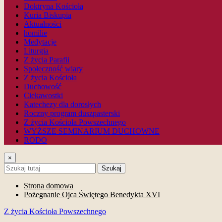
Doktryna Kościoła
Kuria Biskupia
Aktualności
homilie
Medytacje
Liturgia
Z życia Parafii
Społeczność wiary
Z życia Kościoła
Duchowość
Ciekawostki
Katechezy dla dorosłych
Roczny program duszpasterski
Z życia Kościoła Powszechnego
WYŻSZE SEMINARIUM DUCHOWNE
RODO
×
Szukaj
Strona domowa
Pożegnanie Ojca Świętego Benedykta XVI
Z życia Kościoła Powszechnego