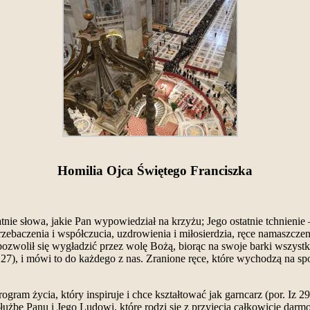
Homilia Ojca Świętego Franciszka
nie słowa, jakie Pan wypowiedział na krzyżu; Jego ostatnie tchnienie
rzebaczenia i współczucia, uzdrowienia i miłosierdzia, ręce namaszczen
, pozwolił się wygładzić przez wolę Bożą, biorąc na swoje barki wszyst
 27), i mówi to do każdego z nas. Zranione ręce, które wychodzą na spo
gram życia, który inspiruje i chce kształtować jak garncarz (por. Iz 2
a służbę Panu i Jego Ludowi, które rodzi się z przyjęcia całkowicie d