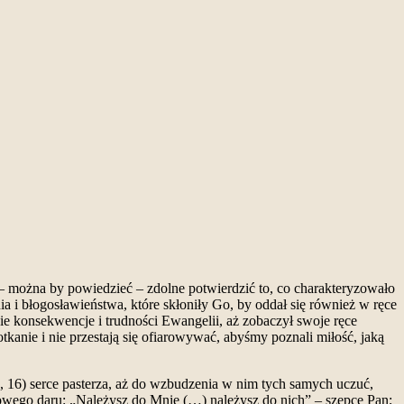
 – można by powiedzieć – zdolne potwierdzić to, co charakteryzowało
ia i błogosławieństwa, które skłoniły Go, by oddał się również w ręce
kie konsekwencje i trudności Ewangelii, aż zobaczył swoje ręce
tkanie i nie przestają się ofiarowywać, abyśmy poznali miłość, jaką
9, 16) serce pasterza, aż do wzbudzenia w nim tych samych uczuć,
armowego daru: „Należysz do Mnie (…) należysz do nich” – szepce Pan;