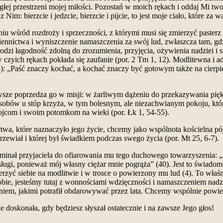
egłej przestrzeni mojej miłości. Pozostań w moich rękach i oddaj Mi tw
im: bierzcie i jedzcie, bierzcie i pijcie, to jest moje ciało, które za 
niu wśród rozdroży i sprzeczności, z którymi musi się zmierzyć pasterz 
ennictwa i wyniszczenie namaszczenia za swój lud, zwłaszcza tam, gdz
odzi łagodność zdolną do zrozumienia, przyjęcia, ożywienia nadziei i
 czyich rękach pokłada się zaufanie (por. 2 Tm 1, 12). Modlitewna i a
 18): „Paść znaczy kochać, a kochać znaczy być gotowym także na cie
ze poprzedza go w misji: w żarliwym dążeniu do przekazywania piękna 
obów u stóp krzyża, w tym bolesnym, ale niezachwianym pokoju, który
m ojcom i swoim potomkom na wieki (por. Łk 1, 54-55).
a, które naznaczyło jego życie, chcemy jako wspólnota kościelna pójś
rzewiał i której był świadkiem podczas swego życia (por. Mt 25, 6-7).
pominał przyjaciela do ofiarowania mu tego duchowego towarzyszenia: „
ługi, ponieważ mój własny ciężar mnie pogrąża” (40). Jest to świado
rzyć siebie na modlitwie i w trosce o powierzony mu lud (4). To wła
robie, jesteśmy tutaj z wonnościami wdzięczności i namaszczeniem nadzi
niem, jakimi potrafił obdarowywać przez lata. Chcemy wspólnie powie
 doskonała, gdy będziesz słyszał ostatecznie i na zawsze Jego głos!