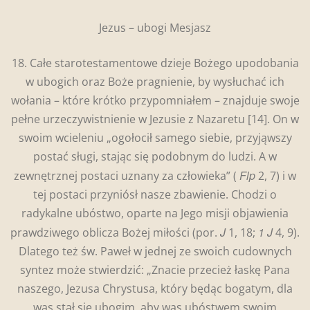
Jezus – ubogi Mesjasz
18. Całe starotestamentowe dzieje Bożego upodobania
w ubogich oraz Boże pragnienie, by wysłuchać ich
wołania – które krótko przypomniałem – znajduje swoje
pełne urzeczywistnienie w Jezusie z Nazaretu
[14]. On w
swoim wcieleniu „ogołocił samego siebie, przyjąwszy
postać sługi, stając się podobnym do ludzi. A w
Flp
zewnętrznej postaci uznany za człowieka” (
2, 7) i w
tej postaci przyniósł nasze zbawienie. Chodzi o
radykalne ubóstwo, oparte na Jego misji objawienia
J
1 J
prawdziwego oblicza Bożej miłości (por.
1, 18;
4, 9).
Dlatego też św. Paweł w jednej ze swoich cudownych
syntez może stwierdzić: „Znacie przecież łaskę Pana
naszego, Jezusa Chrystusa, który będąc bogatym, dla
was stał się ubogim, aby was ubóstwem swoim