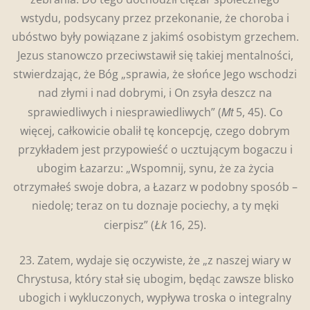
wstydu, podsycany przez przekonanie, że choroba i
ubóstwo były powiązane z jakimś osobistym grzechem.
Jezus stanowczo przeciwstawił się takiej mentalności,
stwierdzając, że Bóg „sprawia, że słońce Jego wschodzi
nad złymi i nad dobrymi, i On zsyła deszcz na
Mt
sprawiedliwych i niesprawiedliwych” (
5, 45). Co
więcej, całkowicie obalił tę koncepcję, czego dobrym
przykładem jest przypowieść o ucztującym bogaczu i
ubogim Łazarzu: „Wspomnij, synu, że za życia
otrzymałeś swoje dobra, a Łazarz w podobny sposób –
niedolę; teraz on tu doznaje pociechy, a ty męki
Łk
cierpisz” (
16, 25).
23. Zatem, wydaje się oczywiste, że „z naszej wiary w
Chrystusa, który stał się ubogim, będąc zawsze blisko
ubogich i wykluczonych, wypływa troska o integralny