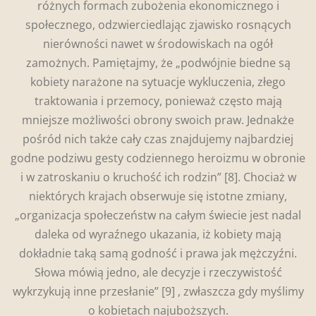
różnych formach zubożenia ekonomicznego i
społecznego, odzwierciedlając zjawisko rosnących
nierówności nawet w środowiskach na ogół
zamożnych. Pamiętajmy, że „podwójnie biedne są
kobiety narażone na sytuacje wykluczenia, złego
traktowania i przemocy, ponieważ często mają
mniejsze możliwości obrony swoich praw. Jednakże
pośród nich także cały czas znajdujemy najbardziej
godne podziwu gesty codziennego heroizmu w obronie
i w zatroskaniu o kruchość ich rodzin”
[8]. Chociaż w
niektórych krajach obserwuje się istotne zmiany,
„organizacja społeczeństw na całym świecie jest nadal
daleka od wyraźnego ukazania, iż kobiety mają
dokładnie taką samą godność i prawa jak mężczyźni.
Słowa mówią jedno, ale decyzje i rzeczywistość
wykrzykują inne przesłanie”
[9] , zwłaszcza gdy myślimy
o kobietach najuboższych.