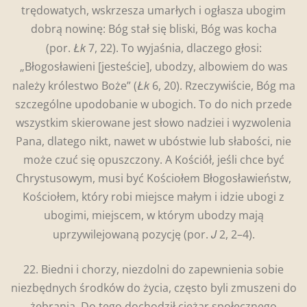
trędowatych, wskrzesza umarłych i ogłasza ubogim
dobrą nowinę: Bóg stał się bliski, Bóg was kocha
Łk
(por.
7, 22). To wyjaśnia, dlaczego głosi:
„Błogosławieni [jesteście], ubodzy, albowiem do was
Łk
należy królestwo Boże” (
6, 20). Rzeczywiście, Bóg ma
szczególne upodobanie w ubogich. To do nich przede
wszystkim skierowane jest słowo nadziei i wyzwolenia
Pana, dlatego nikt, nawet w ubóstwie lub słabości, nie
może czuć się opuszczony. A Kościół, jeśli chce być
Chrystusowym, musi być Kościołem Błogosławieństw,
Kościołem, który robi miejsce małym i idzie ubogi z
ubogimi, miejscem, w którym ubodzy mają
J
uprzywilejowaną pozycję (por.
2, 2–4).
22. Biedni i chorzy, niezdolni do zapewnienia sobie
niezbędnych środków do życia, często byli zmuszeni do
żebrania. Do tego dochodził ciężar społecznego