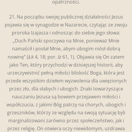
opatrzności.
21. Na początku swojej publicznej działalności Jezus
pojawia się w synagodze w Nazarecie, czytając ze zwoju
proroka Izajasza i odnosząc do siebie jego słowa:
„Duch Pański spoczywa na Mnie, ponieważ Mnie
namaścił i posłał Mnie, abym ubogim niósł dobrą
Łk
Iz
nowinę” (
4, 18; por.
61, 1). Objawia się On zatem
jako Ten, który przychodzi w dzisiejszej historii, aby
urzeczywistnić pełną miłości bliskość Boga, która jest
przede wszystkim dziełem wyzwolenia dla uwięzionych
przez zło, dla słabych i ubogich. Znaki towarzyszące
nauczaniu Jezusa są bowiem przejawem miłości i
współczucia, z jakimi Bóg patrzy na chorych, ubogich i
grzeszników, którzy ze względu na swoją sytuację byli
marginalizowani zarówno przez społeczeństwo, jak i
przez religię. On otwiera oczy niewidomym, uzdrawia