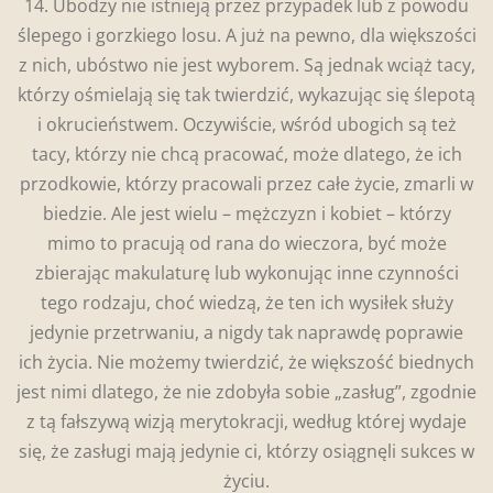
14. Ubodzy nie istnieją przez przypadek lub z powodu
ślepego i gorzkiego losu. A już na pewno, dla większości
z nich, ubóstwo nie jest wyborem. Są jednak wciąż tacy,
którzy ośmielają się tak twierdzić, wykazując się ślepotą
i okrucieństwem. Oczywiście, wśród ubogich są też
tacy, którzy nie chcą pracować, może dlatego, że ich
przodkowie, którzy pracowali przez całe życie, zmarli w
biedzie. Ale jest wielu – mężczyzn i kobiet – którzy
mimo to pracują od rana do wieczora, być może
zbierając makulaturę lub wykonując inne czynności
tego rodzaju, choć wiedzą, że ten ich wysiłek służy
jedynie przetrwaniu, a nigdy tak naprawdę poprawie
ich życia. Nie możemy twierdzić, że większość biednych
jest nimi dlatego, że nie zdobyła sobie „zasług”, zgodnie
z tą fałszywą wizją merytokracji, według której wydaje
się, że zasługi mają jedynie ci, którzy osiągnęli sukces w
życiu.