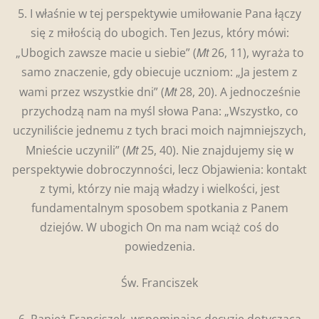
5. I właśnie w tej perspektywie umiłowanie Pana łączy
się z miłością do ubogich. Ten Jezus, który mówi:
Mt
„Ubogich zawsze macie u siebie” (
26, 11), wyraża to
samo znaczenie, gdy obiecuje uczniom: „Ja jestem z
Mt
wami przez wszystkie dni” (
28, 20). A jednocześnie
przychodzą nam na myśl słowa Pana: „Wszystko, co
uczyniliście jednemu z tych braci moich najmniejszych,
Mt
Mnieście uczynili” (
25, 40). Nie znajdujemy się w
perspektywie dobroczynności, lecz Objawienia: kontakt
z tymi, którzy nie mają władzy i wielkości, jest
fundamentalnym sposobem spotkania z Panem
dziejów. W ubogich On ma nam wciąż coś do
powiedzenia.
Św. Franciszek
6. Papież Franciszek, wspominając decyzję dotyczącą