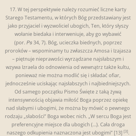
17. W tej perspektywie należy rozumieć liczne karty
Starego Testamentu, w których Bóg przedstawiany jest
jako przyjaciel i wyzwoliciel ubogich, Ten, który słyszy
wołanie biedaka i interweniuje, aby go wybawić
Ps
(por.
34, 7). Bóg, ucieczka biednych, poprzez
proroków – wspominamy tu zwłaszcza Amosa i Izajasza
– piętnuje nieprawości wyrządzane najsłabszym i
wzywa Izraela do odnowienia od wewnątrz także kultu,
ponieważ nie można modlić się i składać ofiar,
jednocześnie uciskając najsłabszych i najbiedniejszych.
Od samego początku Pismo Święte z taką żywą
intensywnością objawia miłość Boga poprzez opiekę
nad słabymi i ubogimi, że można by mówić o pewnego
rodzaju „słabości” Boga wobec nich. „W sercu Boga jest
preferencyjne miejsce dla ubogich (…). Cała droga
[3]
naszego odkupienia naznaczona jest ubogimi”
[13]
.