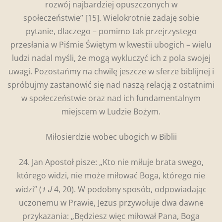
rozwój najbardziej opuszczonych w
społeczeństwie”
[15]. Wielokrotnie zadaję sobie
pytanie, dlaczego – pomimo tak przejrzystego
przesłania w Piśmie Świętym w kwestii ubogich – wielu
ludzi nadal myśli, że mogą wykluczyć ich z pola swojej
uwagi. Pozostańmy na chwilę jeszcze w sferze biblijnej i
spróbujmy zastanowić się nad naszą relacją z ostatnimi
w społeczeństwie oraz nad ich fundamentalnym
miejscem w Ludzie Bożym.
Miłosierdzie wobec ubogich w Biblii
24. Jan Apostoł pisze: „Kto nie miłuje brata swego,
którego widzi, nie może miłować Boga, którego nie
1 J
widzi” (
4, 20). W podobny sposób, odpowiadając
uczonemu w Prawie, Jezus przywołuje dwa dawne
przykazania: „Będziesz więc miłował Pana, Boga