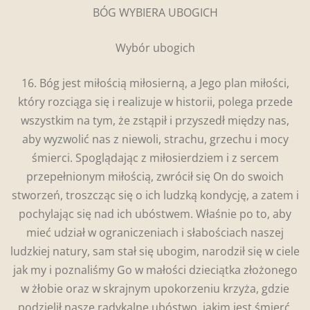
BÓG WYBIERA UBOGICH
Wybór ubogich
16. Bóg jest miłością miłosierną, a Jego plan miłości,
który rozciąga się i realizuje w historii, polega przede
wszystkim na tym, że zstąpił i przyszedł między nas,
aby wyzwolić nas z niewoli, strachu, grzechu i mocy
śmierci. Spoglądając z miłosierdziem i z sercem
przepełnionym miłością, zwrócił się On do swoich
stworzeń, troszcząc się o ich ludzką kondycję, a zatem i
pochylając się nad ich ubóstwem. Właśnie po to, aby
mieć udział w ograniczeniach i słabościach naszej
ludzkiej natury, sam stał się ubogim, narodził się w ciele
jak my i poznaliśmy Go w małości dzieciątka złożonego
w żłobie oraz w skrajnym upokorzeniu krzyża, gdzie
podzielił nasze radykalne ubóstwo, jakim jest śmierć.