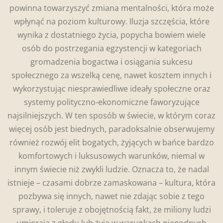
powinna towarzyszyć zmiana mentalności, która może
wpłynąć na poziom kulturowy. Iluzja szczęścia, które
wynika z dostatniego życia, popycha bowiem wiele
osób do postrzegania egzystencji w kategoriach
gromadzenia bogactwa i osiągania sukcesu
społecznego za wszelką cenę, nawet kosztem innych i
wykorzystując niesprawiedliwe ideały społeczne oraz
systemy polityczno-ekonomiczne faworyzujące
najsilniejszych. W ten sposób w świecie, w którym coraz
więcej osób jest biednych, paradoksalnie obserwujemy
również rozwój elit bogatych, żyjących w bańce bardzo
komfortowych i luksusowych warunków, niemal w
innym świecie niż zwykli ludzie. Oznacza to, że nadal
istnieje – czasami dobrze zamaskowana – kultura, która
pozbywa się innych, nawet nie zdając sobie z tego
sprawy, i toleruje z obojętnością fakt, że miliony ludzi
umierają z głodu lub żyją w warunkach niegodnych