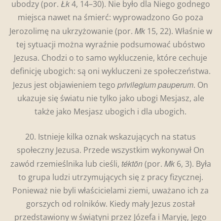
Łk
ubodzy (por.
4, 14–30). Nie było dla Niego godnego
miejsca nawet na śmierć: wyprowadzono Go poza
Mk
Jerozolimę na ukrzyżowanie (por.
15, 22). Właśnie w
tej sytuacji można wyraźnie podsumować ubóstwo
Jezusa. Chodzi o to samo wykluczenie, które cechuje
definicję ubogich: są oni wykluczeni ze społeczeństwa.
privilegium pauperum
Jezus jest objawieniem tego
. On
ukazuje się światu nie tylko jako ubogi Mesjasz, ale
także jako Mesjasz ubogich i dla ubogich.
20. Istnieje kilka oznak wskazujących na status
społeczny Jezusa. Przede wszystkim wykonywał On
téktōn
Mk
zawód rzemieślnika lub cieśli,
(por.
6, 3). Była
to grupa ludzi utrzymujących się z pracy fizycznej.
Ponieważ nie byli właścicielami ziemi, uważano ich za
gorszych od rolników. Kiedy mały Jezus został
przedstawiony w świątyni przez Józefa i Maryję, Jego