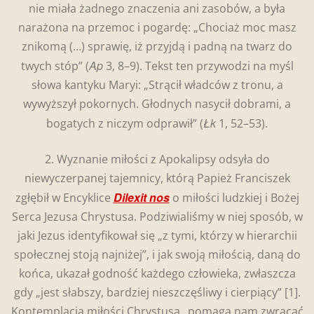
nie miała żadnego znaczenia ani zasobów, a była
narażona na przemoc i pogardę: „Chociaż moc masz
znikomą (…) sprawię, iż przyjdą i padną na twarz do
Ap
twych stóp” (
3, 8–9). Tekst ten przywodzi na myśl
słowa kantyku Maryi: „Strącił władców z tronu, a
wywyższył pokornych. Głodnych nasycił dobrami, a
Łk
bogatych z niczym odprawił” (
1, 52–53).
2. Wyznanie miłości z Apokalipsy odsyła do
niewyczerpanej tajemnicy, którą Papież Franciszek
Dilexit nos
zgłębił w Encyklice
o miłości ludzkiej i Bożej
Serca Jezusa Chrystusa. Podziwialiśmy w niej sposób, w
jaki Jezus identyfikował się „z tymi, którzy w hierarchii
społecznej stoją najniżej”, i jak swoją miłością, daną do
końca, ukazał godność każdego człowieka, zwłaszcza
gdy „jest słabszy, bardziej nieszczęśliwy i cierpiący”
[1].
Kontemplacja miłości Chrystusa „pomaga nam zwracać