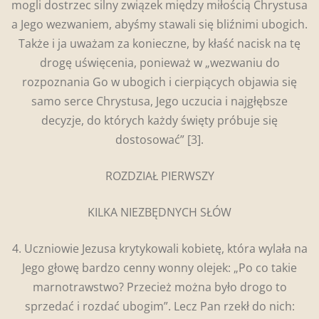
mogli dostrzec silny związek między miłością Chrystusa
a Jego wezwaniem, abyśmy stawali się bliźnimi ubogich.
Także i ja uważam za konieczne, by kłaść nacisk na tę
drogę uświęcenia, ponieważ w „wezwaniu do
rozpoznania Go w ubogich i cierpiących objawia się
samo serce Chrystusa, Jego uczucia i najgłębsze
decyzje, do których każdy święty próbuje się
dostosować”
[3].
ROZDZIAŁ PIERWSZY
KILKA NIEZBĘDNYCH SŁÓW
4. Uczniowie Jezusa krytykowali kobietę, która wylała na
Jego głowę bardzo cenny wonny olejek: „Po co takie
marnotrawstwo? Przecież można było drogo to
sprzedać i rozdać ubogim”. Lecz Pan rzekł do nich: