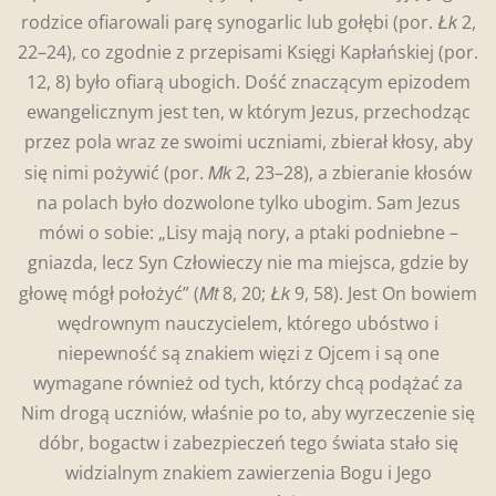
Łk
rodzice ofiarowali parę synogarlic lub gołębi (por.
2,
22–24), co zgodnie z przepisami Księgi Kapłańskiej (por.
12, 8) było ofiarą ubogich. Dość znaczącym epizodem
ewangelicznym jest ten, w którym Jezus, przechodząc
przez pola wraz ze swoimi uczniami, zbierał kłosy, aby
Mk
się nimi pożywić (por.
2, 23–28), a zbieranie kłosów
na polach było dozwolone tylko ubogim. Sam Jezus
mówi o sobie: „Lisy mają nory, a ptaki podniebne –
gniazda, lecz Syn Człowieczy nie ma miejsca, gdzie by
Mt
Łk
głowę mógł położyć” (
8, 20;
9, 58). Jest On bowiem
wędrownym nauczycielem, którego ubóstwo i
niepewność są znakiem więzi z Ojcem i są one
wymagane również od tych, którzy chcą podążać za
Nim drogą uczniów, właśnie po to, aby wyrzeczenie się
dóbr, bogactw i zabezpieczeń tego świata stało się
widzialnym znakiem zawierzenia Bogu i Jego