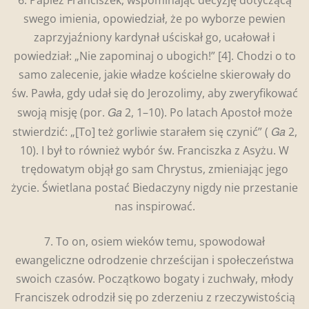
swego imienia, opowiedział, że po wyborze pewien
zaprzyjaźniony kardynał uściskał go, ucałował i
powiedział: „Nie zapominaj o ubogich!”
[4]. Chodzi o to
samo zalecenie, jakie władze kościelne skierowały do
św. Pawła, gdy udał się do Jerozolimy, aby zweryfikować
Ga
swoją misję (por.
2, 1–10). Po latach Apostoł może
Ga
stwierdzić: „[To] też gorliwie starałem się czynić” (
2,
10). I był to również wybór św. Franciszka z Asyżu. W
trędowatym objął go sam Chrystus, zmieniając jego
życie. Świetlana postać Biedaczyny nigdy nie przestanie
nas inspirować.
7. To on, osiem wieków temu, spowodował
ewangeliczne odrodzenie chrześcijan i społeczeństwa
swoich czasów. Początkowo bogaty i zuchwały, młody
Franciszek odrodził się po zderzeniu z rzeczywistością