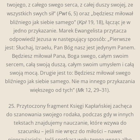
twojego, z całego swego serca, z całej duszy swojej, ze
Pwt
wszystkich swych sił” (
6, 5) oraz „będziesz miłował
Kpł
bliźniego jak siebie samego” (
19, 18), łącząc je w
jedno przykazanie. Marek Ewangelista przytacza
odpowiedź Jezusa w następujący sposób: „Pierwsze
jest: Słuchaj, Izraelu, Pan Bóg nasz jest jedynym Panem.
Będziesz miłował Pana, Boga swego, całym swoim
sercem, całą swoją duszą, całym swoim umysłem i całą
swoją mocą. Drugie jest to: Będziesz miłował swego
bliźniego jak siebie samego. Nie ma innego przykazania
Mk
większego od tych” (
12, 29–31).
25. Przytoczony fragment Księgi Kapłańskiej zachęca
do szanowania swojego rodaka, podczas gdy w innych
tekstach znajdujemy nauczanie, które wzywa do
szacunku – jeśli nie wręcz do miłości – nawet
nieprzyjaciela: „Jeśli spotkasz wołu twego wroga albo