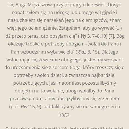
się Boga Mojżeszowi przy płonącym krzewie: „Dosyć
napatrzyłem się na udrękę ludu mego w Egipcie i
nasłuchałem się narzekań jego na ciemięzców, znam
więc jego uciemiężenie. Zstąpiłem, aby go wyrwać (…)
Wj
Idź przeto teraz, oto posyłam cię” (
3, 7–8.10)
[7]. Bóg
okazuje troskę o potrzeby ubogich: „wołali do Pana i
Sdz
Pan wzbudził im wybawiciela” (
3, 15). Dlatego
wsłuchując się w wołanie ubogiego, jesteśmy wezwani
do utożsamienia się z sercem Boga, który troszczy się o
potrzeby swoich dzieci, a zwłaszcza najbardziej
potrzebujących. Jeśli natomiast pozostalibyśmy
obojętni na to wołanie, ubogi wołałby do Pana
przeciwko nam, a my obciążylibyśmy się grzechem
Pwt
(por.
15, 9) i oddalilibyśmy się od samego serca
Boga.
9. Los ubogich stanowi krzyk, który w historii ludzkości