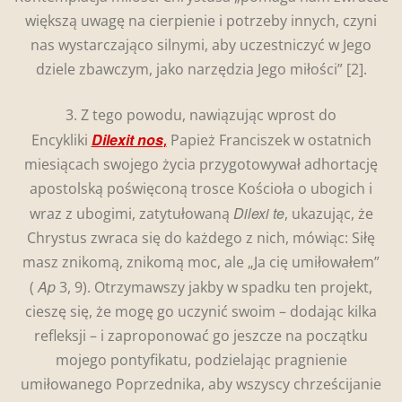
większą uwagę na cierpienie i potrzeby innych, czyni
nas wystarczająco silnymi, aby uczestniczyć w Jego
dziele zbawczym, jako narzędzia Jego miłości”
[2].
3. Z tego powodu, nawiązując wprost do
Dilexit nos
Encykliki
,
Papież Franciszek w ostatnich
miesiącach swojego życia przygotowywał adhortację
apostolską poświęconą trosce Kościoła o ubogich i
Dilexi te
wraz z ubogimi, zatytułowaną
, ukazując, że
Chrystus zwraca się do każdego z nich, mówiąc: Siłę
masz znikomą, znikomą moc, ale „Ja cię umiłowałem”
Ap
(
3, 9). Otrzymawszy jakby w spadku ten projekt,
cieszę się, że mogę go uczynić swoim – dodając kilka
refleksji – i zaproponować go jeszcze na początku
mojego pontyfikatu, podzielając pragnienie
umiłowanego Poprzednika, aby wszyscy chrześcijanie