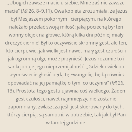
„Ubogich zawsze macie u siebie, Mnie zaś nie zawsze
Mt
macie” (
26, 8–9.11). Owa kobieta zrozumiała, że Jezus
był Mesjaszem pokornym i cierpiącym, na którego
należało przelać swoją miłość: jaką pociechą był ten
wonny olejek na głowie, którą kilka dni później miały
dręczyć ciernie! Był to oczywiście skromny gest, ale ten,
kto cierpi, wie, jak wielki jest nawet mały gest czułości i
jak ogromną ulgę może przynieść. Jezus rozumie to i
sankcjonuje jego nieprzemijalność: „Gdziekolwiek po
całym świecie głosić będą tę Ewangelię, będą również
Mt
opowiadać na jej pamiątkę o tym, co uczyniła” (
26,
13). Prostota tego gestu ujawnia coś wielkiego. Żaden
gest czułości, nawet najmniejszy, nie zostanie
zapomniany, zwłaszcza jeśli jest skierowany do tych,
którzy cierpią, są samotni, w potrzebie, tak jak był Pan
w tamtej godzinie.