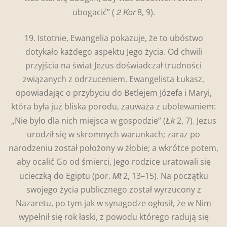
2 Kor
ubogacić” (
8, 9).
19. Istotnie, Ewangelia pokazuje, że to ubóstwo
dotykało każdego aspektu Jego życia. Od chwili
przyjścia na świat Jezus doświadczał trudności
związanych z odrzuceniem. Ewangelista Łukasz,
opowiadając o przybyciu do Betlejem Józefa i Maryi,
która była już bliska porodu, zauważa z ubolewaniem:
Łk
„Nie było dla nich miejsca w gospodzie” (
2, 7). Jezus
urodził się w skromnych warunkach; zaraz po
narodzeniu został położony w żłobie; a wkrótce potem,
aby ocalić Go od śmierci, Jego rodzice uratowali się
Mt
ucieczką do Egiptu (por.
2, 13–15). Na początku
swojego życia publicznego został wyrzucony z
Nazaretu, po tym jak w synagodze ogłosił, że w Nim
wypełnił się rok łaski, z powodu którego radują się