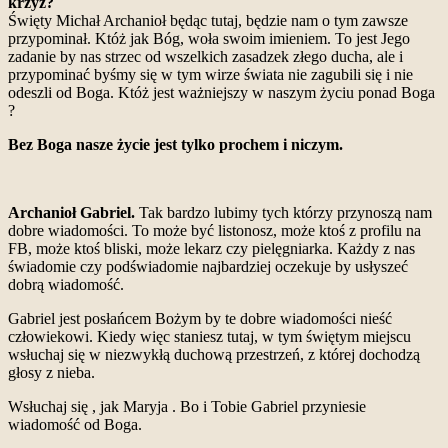
krzyż?
Święty Michał Archanioł będąc tutaj, będzie nam o tym zawsze
przypominał. Któż jak Bóg, woła swoim imieniem. To jest Jego
zadanie by nas strzec od wszelkich zasadzek złego ducha, ale i
przypominać byśmy się w tym wirze świata nie zagubili się i nie
odeszli od Boga. Któż jest ważniejszy w naszym życiu ponad Boga
?
Bez Boga nasze życie jest tylko prochem i niczym.
Archanioł Gabriel.
Tak bardzo lubimy tych którzy przynoszą nam
dobre wiadomości. To może być listonosz, może ktoś z profilu na
FB, może ktoś bliski, może lekarz czy pielęgniarka. Każdy z nas
świadomie czy podświadomie najbardziej oczekuje by usłyszeć
dobrą wiadomość.
Gabriel jest posłańcem Bożym by te dobre wiadomości nieść
człowiekowi. Kiedy więc staniesz tutaj, w tym świętym miejscu
wsłuchaj się w niezwykłą duchową przestrzeń, z której dochodzą
głosy z nieba.
Wsłuchaj się , jak Maryja . Bo i Tobie Gabriel przyniesie
wiadomość od Boga.