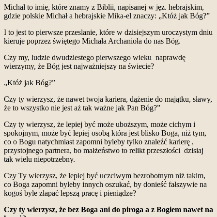
Michał to imię, które znamy z Biblii, napisanej w jęz. hebrajskim,
gdzie polskie Michał a hebrajskie Mika-el znaczy: „Któż jak Bóg?”
I to jest to pierwsze przeslanie, które w dzisiejszym uroczystym dniu
kieruje poprzez świętego Michała Archanioła do nas Bóg.
Czy my, ludzie dwudziestego pierwszego wieku naprawdę
wierzymy, że Bóg jest najważniejszy na świecie?
„Któż jak Bóg?”
Czy ty wierzysz, że nawet twoja kariera, dążenie do majątku, sławy,
że to wszystko nie jest aż tak ważne jak Pan Bóg?”
Czy ty wierzysz, że lepiej być może uboższym, może cichym i
spokojnym, może być lepiej osobą która jest blisko Boga, niż tym,
co o Bogu natychmiast zapomni byleby tylko znaleźć karierę ,
przystojnego partnera, bo małżeństwo to relikt przeszłości dzisiaj
tak wielu niepotrzebny.
Czy Ty wierzysz, że lepiej być uczciwym bezrobotnym niż takim,
co Boga zapomni byleby innych oszukać, by donieść fałszywie na
kogoś byle złapać lepszą pracę i pieniądze?
Czy ty wierzysz, że bez Boga ani do piroga a z Bogiem nawet na