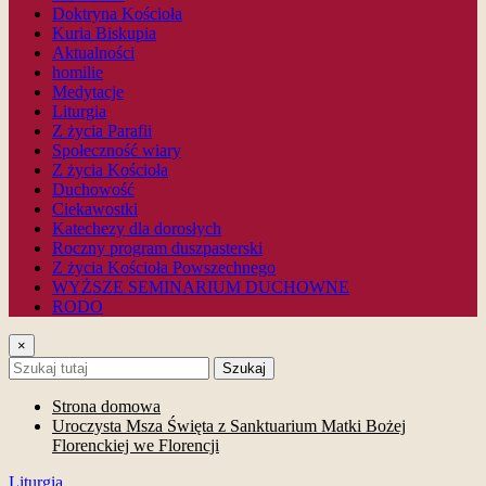
Doktryna Kościoła
Kuria Biskupia
Aktualności
homilie
Medytacje
Liturgia
Z życia Parafii
Społeczność wiary
Z życia Kościoła
Duchowość
Ciekawostki
Katechezy dla dorosłych
Roczny program duszpasterski
Z życia Kościoła Powszechnego
WYŻSZE SEMINARIUM DUCHOWNE
RODO
×
Szukaj
Strona domowa
Uroczysta Msza Święta z Sanktuarium Matki Bożej
Florenckiej we Florencji
Liturgia