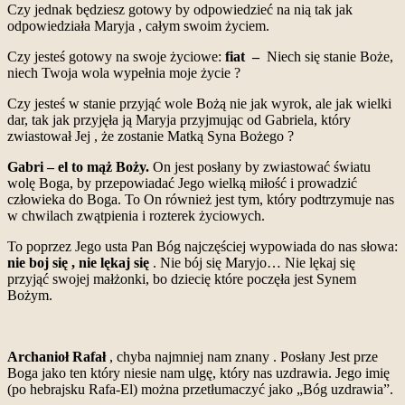
Czy jednak będziesz gotowy by odpowiedzieć na nią tak jak
odpowiedziała Maryja , całym swoim życiem.
Czy jesteś gotowy na swoje życiowe:
fiat –
Niech się stanie Boże,
niech Twoja wola wypełnia moje życie ?
Czy jesteś w stanie przyjąć wole Bożą nie jak wyrok, ale jak wielki
dar, tak jak przyjęła ją Maryja przyjmując od Gabriela, który
zwiastował Jej , że zostanie Matką Syna Bożego ?
Gabri – el to mąż Boży.
On jest posłany by zwiastować światu
wolę Boga, by przepowiadać Jego wielką miłość i prowadzić
człowieka do Boga. To On również jest tym, który podtrzymuje nas
w chwilach zwątpienia i rozterek życiowych.
To poprzez Jego usta Pan Bóg najczęściej wypowiada do nas słowa:
nie boj się , nie lękaj się
. Nie bój się Maryjo… Nie lękaj się
przyjąć swojej małżonki, bo dziecię które poczęła jest Synem
Bożym.
Archanioł Rafał
, chyba najmniej nam znany . Posłany Jest prze
Boga jako ten który niesie nam ulgę, który nas uzdrawia. Jego imię
(po hebrajsku Rafa-El) można przetłumaczyć jako „Bóg uzdrawia”.