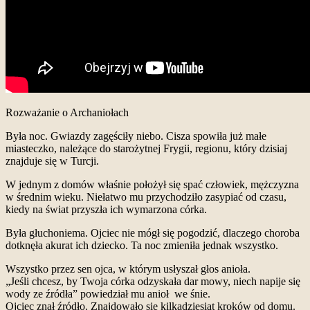
Rozważanie o Archaniołach
Była noc. Gwiazdy zagęściły niebo. Cisza spowiła już małe
miasteczko, należące do starożytnej Frygii, regionu, który dzisiaj
znajduje się w Turcji.
W jednym z domów właśnie położył się spać człowiek, mężczyzna
w średnim wieku. Niełatwo mu przychodziło zasypiać od czasu,
kiedy na świat przyszła ich wymarzona córka.
Była głuchoniema. Ojciec nie mógł się pogodzić, dlaczego choroba
dotknęła akurat ich dziecko. Ta noc zmieniła jednak wszystko.
Wszystko przez sen ojca, w którym usłyszał głos anioła.
„Jeśli chcesz, by Twoja córka odzyskała dar mowy, niech napije się
wody ze źródła” powiedział mu anioł we śnie.
Ojciec znał źródło. Znajdowało się kilkadziesiąt kroków od domu.