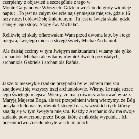
czerpiemy z objawień a szczególnie z tego w
Monte Gargano we Włoszech. Gdzie u wejściu do groty widnieje
napis : „To jest na całym świecie najsłynniejsze miejsce, gdzie 16
razy raczył objawić się śmiertelnym. Tu jest ta święta skała, gdzie
stanęły jego stopy. Stopy św. Michała”.
Relikwię tej skały ofiarowałem Wam przed dwoma laty, by i tego
miejsca, świętego miejsca strzegł święty Michał Archanioł.
Ale dzisiaj czcimy w tym świętym sanktuarium i witamy nie tylko
archanioła Michała ale witamy również dwóch pozostałych,
archanioła Gabriela i archanioła Rafała.
Jakże to niezwykle rzadkie przypadki by w jednym miejscu
znajdowali się wszyscy trzej archaniołowie. Wiemy, że mają strzec
tego świętego miejsca. Wiemy, że mają również adorować wraz z
Maryją Majestat Boga, ale też przepełnieni wiarą wierzymy, że Bóg
posyła ich do nas by również strzegli nas, wszystkich tych którzy
znajdą się w tym świętym miejscu. Każdy z Archaniołów ma swoje
zadanie powierzone przez Boga, które z miłością wypełnia . Ich
posłannictwo zostało ukryte w ich imionach.