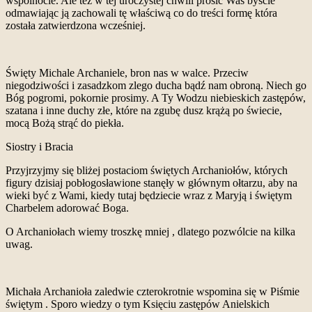
wspólnocie. Ale też w tej uroczystej chwili prosić Was byście
odmawiając ją zachowali tę właściwą co do treści formę która
została zatwierdzona wcześniej.
Święty Michale Archaniele, bron nas w walce. Przeciw
niegodziwości i zasadzkom zlego ducha bądź nam obroną. Niech go
Bóg pogromi, pokornie prosimy. A Ty Wodzu niebieskich zastępów,
szatana i inne duchy złe, które na zgubę dusz krążą po świecie,
mocą Bożą strąć do piekła.
Siostry i Bracia
Przyjrzyjmy się bliżej postaciom świętych Archaniołów, których
figury dzisiaj pobłogosławione stanęły w głównym ołtarzu, aby na
wieki być z Wami, kiedy tutaj będziecie wraz z Maryją i świętym
Charbelem adorować Boga.
O Archaniołach wiemy troszkę mniej , dlatego pozwólcie na kilka
uwag.
Michała Archanioła zaledwie czterokrotnie wspomina się w Piśmie
świętym . Sporo wiedzy o tym Księciu zastępów Anielskich