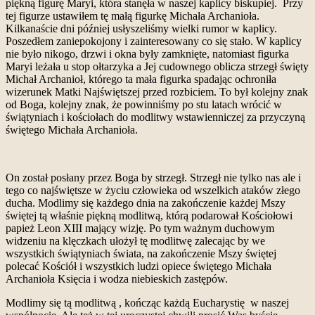
piękną figurę Maryi, która stanęła w naszej kaplicy biskupiej. Przy
tej figurze ustawiłem tę małą figurkę Michała Archanioła.
Kilkanaście dni później usłyszeliśmy wielki rumor w kaplicy.
Poszedłem zaniepokojony i zainteresowany co się stało. W kaplicy
nie było nikogo, drzwi i okna były zamknięte, natomiast figurka
Maryi leżała u stop ołtarzyka a Jej cudownego oblicza strzegł święty
Michał Archanioł, którego ta mała figurka spadając ochroniła
wizerunek Matki Najświętszej przed rozbiciem. To był kolejny znak
od Boga, kolejny znak, że powinniśmy po stu latach wrócić w
świątyniach i kościołach do modlitwy wstawienniczej za przyczyną
świętego Michała Archanioła.
On został posłany przez Boga by strzegł. Strzegł nie tylko nas ale i
tego co najświętsze w życiu człowieka od wszelkich ataków złego
ducha. Modlimy się każdego dnia na zakończenie każdej Mszy
świętej tą właśnie piękną modlitwą, którą podarował Kościołowi
papież Leon XIII mający wizję. Po tym ważnym duchowym
widzeniu na klęczkach ułożył tę modlitwę zalecając by we
wszystkich świątyniach świata, na zakończenie Mszy świętej
polecać Kościół i wszystkich ludzi opiece świętego Michała
Archanioła Księcia i wodza niebieskich zastępów.
Modlimy się tą modlitwą , kończąc każdą Eucharystię w naszej