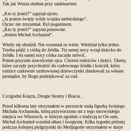
Tak jak Wasza studnia przy sanktuarium
„Kto ty jesteś?” zapytał ojciec.
„Ja jestem święty wódz wojska niebieskiego”.
Ojciec nie zrozumiał. Był poganinem.
„Kto ty jesteś?” zapytał ponownie.
„Jestem Michał Archanioł”.
Wtedy się obudził. Nie rozumiał za wiele. Wiedział tylko jedno.
Trzeba pójść z córką do źródła. Tej samej nocy wziął dziecko do
źródła. I tej samej nocy córka zaczęła mówić.
Potem przyszło nawrócenie ojca. Chrzest rodziców i dzieci. Tłumy,
które zaczęły przychodzić do cudownego źródła i kościół, który
rodzice cudownie uzdrowionej dziewczynki zbudowali za własne
pieniądze, by Bogu podziękować za cud.
Czcigodni Księża, Drogie Siostry i Bracia ,
Przed kilkoma laty otrzymałem w prezencie małą figurkę świętego
Michała Archanioła, którą przywieziono mi z tego niezwykłego
miejsca we Włoszech, w którym zgodnie z tradycją to On sam,
Michał Archanioł wzniósł ołtarz i świątynię. Kilka tygodni później
podczas kolejnej pielgrzymki do Medjugorie otrzymałem w darze