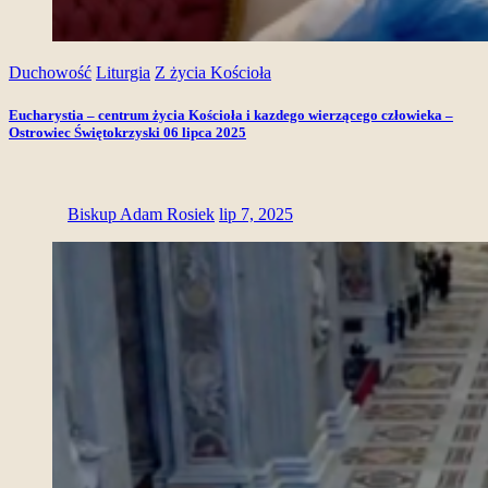
Duchowość
Liturgia
Z życia Kościoła
Eucharystia – centrum życia Kościoła i kazdego wierzącego człowieka –
Ostrowiec Świętokrzyski 06 lipca 2025
Biskup Adam Rosiek
lip 7, 2025