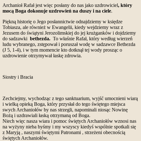
Archanioł Rafał jest więc posłany do nas jako uzdrowiciel
, który
mocą Boga dokonuje uzdrowień na duszy i na ciele
.
Piękną historię o Jego posłannictwie odnajdziemy w księdze
Tobiasza, ale również w Ewangelii, kiedy wejdziemy wraz z
Jezusem do świątyni Jerozolimskiej do jej krużganków i dojdziemy
do sadzawki
bethezda.
To właśnie Rafał, który według wierzeń
ludu wybranego, zstępował i poruszał wodę w sadzawce Bethezda
(J 5, 1-4), i w tym momencie kto dotknął tej wody prosząc o
uzdrowienie otrzymywał łaskę zdrowia.
Siostry i Bracia
Zechciejmy, wychodząc z tego sanktuarium, wyjść umocnieni wiarą
i wielką opieką Boga, który przysłał do tego świętego miejsca
swych Archaniołów by nas strzegli, napominali niosąc Nowinę
Bożą i uzdrawiali łaską otrzymaną od Boga.
Niech więc nasza wiara i pomoc świętych Archaniołów wznosi nas
na wyżyny nieba byśmy i my wszyscy kiedyś wspólnie spotkali się
z Maryją , naszymi świętymi Patronami , strzeżeni obecnością
świętych Archaniołów.