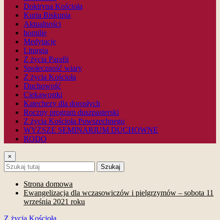
Doktryna Kościoła
Kuria Biskupia
Aktualności
homilie
Medytacje
Liturgia
Z życia Parafii
Społeczność wiary
Z życia Kościoła
Duchowość
Ciekawostki
Katechezy dla dorosłych
Roczny program duszpasterski
Z życia Kościoła Powszechnego
WYŻSZE SEMINARIUM DUCHOWNE
RODO
×
Szukaj
Strona domowa
Ewangelizacja dla wczasowiczów i pielgrzymów – sobota 11
września 2021 roku
Z życia Kościoła