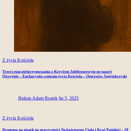
Z życia Kościoła
Trzeci etap pielgrzymowania z Krzyżem Jubileuszowym po naszej
Ojczyźnie – Eucharystia centrum życia Kościoła – Ostrowiec Świętokrzyski
Biskup Adam Rosiek
lip 5, 2025
Z życia Kościoła
Dyspensa na piątek po uroczystości Najświętszego Ciała i Krwi Pańskiej – 20