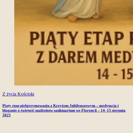
Z życia Kościoła
Piąty etap pielgrzymowania z Krzyżem Jubileuszowym – medytacja i
błaganie o świętość małżeństw sanktuarium we Florencji – 14- 15 sierpnia
2025