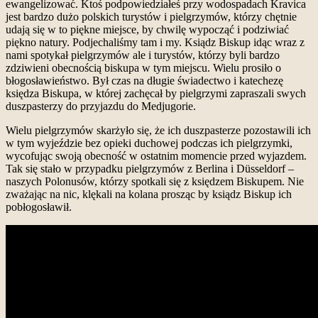
ewangelizować. Ktoś podpowiedziałeś przy wodospadach Kravica
jest bardzo dużo polskich turystów i pielgrzymów, którzy chętnie
udają się w to piękne miejsce, by chwilę wypocząć i podziwiać
piękno natury. Podjechaliśmy tam i my. Ksiądz Biskup idąc wraz z
nami spotykał pielgrzymów ale i turystów, którzy byli bardzo
zdziwieni obecnością biskupa w tym miejscu. Wielu prosiło o
błogosławieństwo. Był czas na długie świadectwo i katechezę
księdza Biskupa, w której zachęcał by pielgrzymi zapraszali swych
duszpasterzy do przyjazdu do Medjugorie.
Wielu pielgrzymów skarżyło się, że ich duszpasterze pozostawili ich
w tym wyjeździe bez opieki duchowej podczas ich pielgrzymki,
wycofując swoją obecność w ostatnim momencie przed wyjazdem.
Tak się stało w przypadku pielgrzymów z Berlina i Düsseldorf –
naszych Polonusów, którzy spotkali się z księdzem Biskupem. Nie
zważając na nic, klękali na kolana prosząc by ksiądz Biskup ich
pobłogosławił.