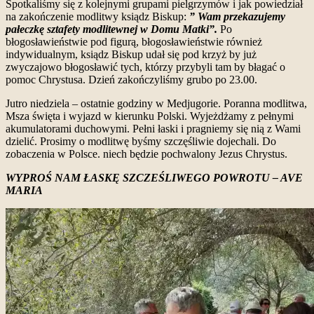
Spotkaliśmy się z kolejnymi grupami pielgrzymów i jak powiedział
na zakończenie modlitwy ksiądz Biskup:
” Wam przekazujemy
pałeczkę sztafety modlitewnej w Domu Matki”.
Po
błogosławieństwie pod figurą, błogosławieństwie również
indywidualnym, ksiądz Biskup udał się pod krzyż by już
zwyczajowo błogosławić tych, którzy przybyli tam by błagać o
pomoc Chrystusa. Dzień zakończyliśmy grubo po 23.00.
Jutro niedziela – ostatnie godziny w Medjugorie. Poranna modlitwa,
Msza święta i wyjazd w kierunku Polski. Wyjeżdżamy z pełnymi
akumulatorami duchowymi. Pełni łaski i pragniemy się nią z Wami
dzielić. Prosimy o modlitwę byśmy szczęśliwie dojechali. Do
zobaczenia w Polsce. niech będzie pochwalony Jezus Chrystus.
WYPROŚ NAM ŁASKĘ SZCZEŚLIWEGO POWROTU – AVE
MARIA