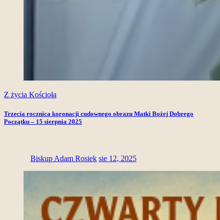
Z życia Kościoła
Trzecia rocznica koronacji cudownego obrazu Matki Bożej Dobrego
Początku – 15 sierpnia 2025
Biskup Adam Rosiek
sie 12, 2025