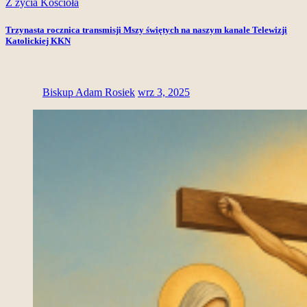
Z życia Kościoła
Trzynasta rocznica transmisji Mszy świętych na naszym kanale Telewizji
Katolickiej KKN
Biskup Adam Rosiek
wrz 3, 2025