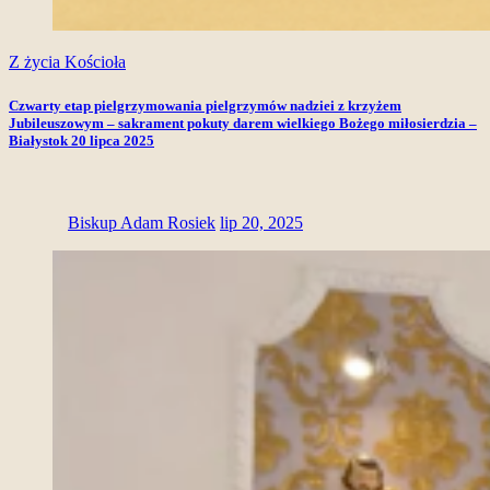
Z życia Kościoła
Czwarty etap pielgrzymowania pielgrzymów nadziei z krzyżem
Jubileuszowym – sakrament pokuty darem wielkiego Bożego miłosierdzia –
Białystok 20 lipca 2025
Biskup Adam Rosiek
lip 20, 2025