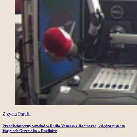
Z życia Parafii
Przedświąteczny wywiad w Radio Vanessa z Raciborza, księdza prałata
Wojciech Grzesiaka – Racibórz