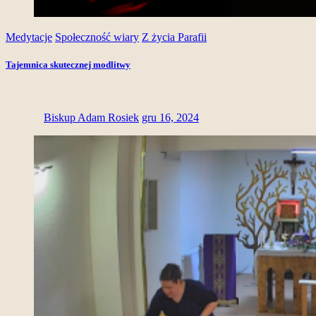
Medytacje
Społeczność wiary
Z życia Parafii
Tajemnica skutecznej modlitwy
Biskup Adam Rosiek
gru 16, 2024