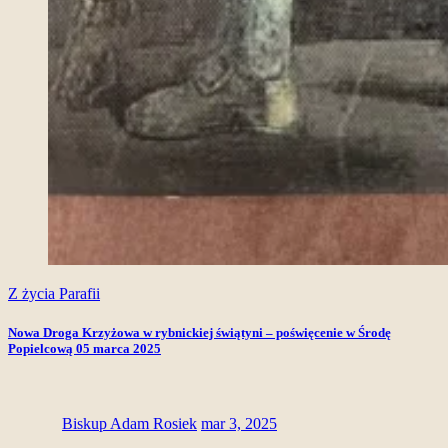
Z życia Parafii
Nowa Droga Krzyżowa w rybnickiej świątyni – poświęcenie w Środę
Popielcową 05 marca 2025
Biskup Adam Rosiek
mar 3, 2025