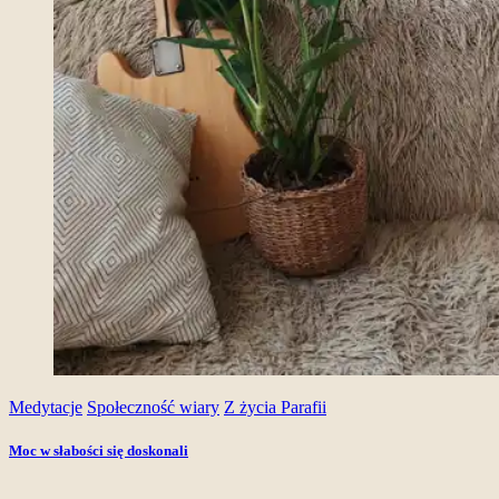
Medytacje
Społeczność wiary
Z życia Parafii
Moc w słabości się doskonali