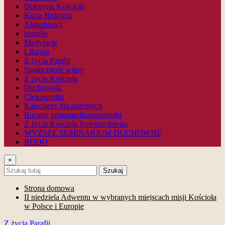
Doktryna Kościoła
Kuria Biskupia
Aktualności
homilie
Medytacje
Liturgia
Z życia Parafii
Społeczność wiary
Z życia Kościoła
Duchowość
Ciekawostki
Katechezy dla dorosłych
Roczny program duszpasterski
Z życia Kościoła Powszechnego
WYŻSZE SEMINARIUM DUCHOWNE
RODO
×
Szukaj
Strona domowa
II niedziela Adwentu w wybranych miejscach misji Kościoła
w Polsce i Europie
Z życia Parafii