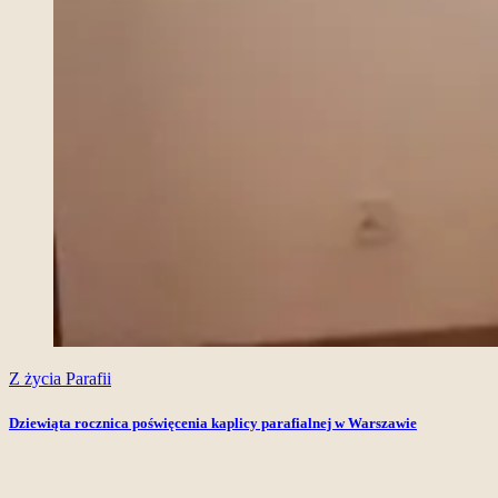
Z życia Parafii
Dziewiąta rocznica poświęcenia kaplicy parafialnej w Warszawie