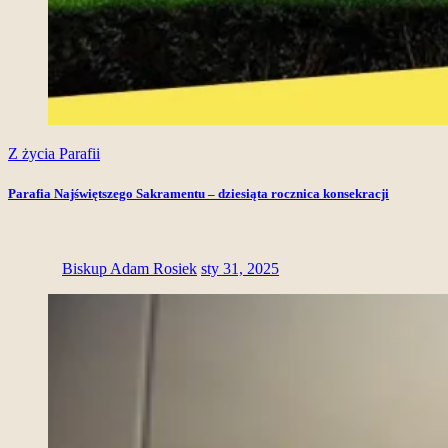
Z życia Parafii
Parafia Najświętszego Sakramentu – dziesiąta rocznica konsekracji
Biskup Adam Rosiek
sty 31, 2025