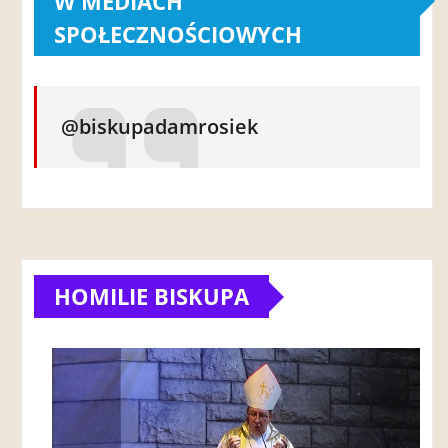
W MEDIACH
SPOŁECZNOŚCIOWYCH
@biskupadamrosiek
HOMILIE BISKUPA