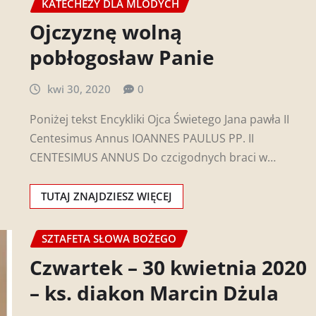
KATECHEZY DLA MLODYCH
Ojczyznę wolną
pobłogosław Panie
kwi 30, 2020
0
Poniżej tekst Encykliki Ojca Świetego Jana pawła II
Centesimus Annus IOANNES PAULUS PP. II
CENTESIMUS ANNUS Do czcigodnych braci w…
TUTAJ ZNAJDZIESZ WIĘCEJ
SZTAFETA SŁOWA BOŻEGO
Czwartek – 30 kwietnia 2020
– ks. diakon Marcin Dżula