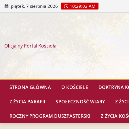
piątek, 7 sierpnia 2026
10:29:04 AM
Oficjalny Portal Kościoła
STRONA GŁÓWNA
O KOŚCIELE
DOKTRYNA K
Z ŻYCIA PARAFII
SPOŁECZNOŚĆ WIARY
Z ŻYC
ROCZNY PROGRAM DUSZPASTERSKI
Z ŻYCIA K