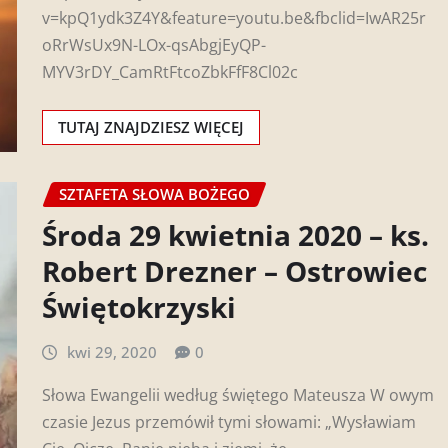
v=kpQ1ydk3Z4Y&feature=youtu.be&fbclid=IwAR25r
oRrWsUx9N-LOx-qsAbgjEyQP-
MYV3rDY_CamRtFtcoZbkFfF8Cl02c
TUTAJ ZNAJDZIESZ WIĘCEJ
SZTAFETA SŁOWA BOŻEGO
Środa 29 kwietnia 2020 – ks.
Robert Drezner – Ostrowiec
Świętokrzyski
kwi 29, 2020
0
Słowa Ewangelii według świętego Mateusza W owym
czasie Jezus przemówił tymi słowami: „Wysławiam