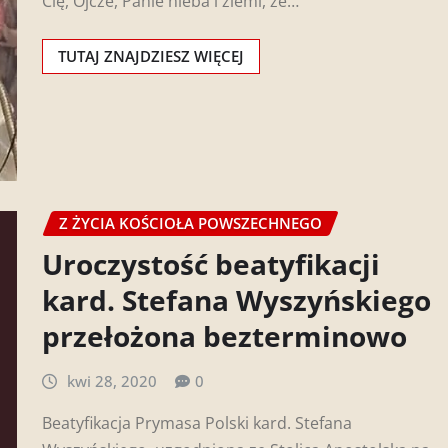
Cię, Ojcze, Panie nieba i ziemi, że…
TUTAJ ZNAJDZIESZ WIĘCEJ
Z ŻYCIA KOŚCIOŁA POWSZECHNEGO
Uroczystość beatyfikacji
kard. Stefana Wyszyńskiego
przełożona bezterminowo
kwi 28, 2020
0
Beatyfikacja Prymasa Polski kard. Stefana