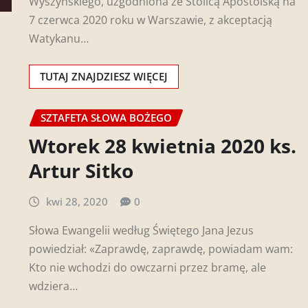
Wyszyńskiego, uzgodniona ze Stolicą Apostolską na
7 czerwca 2020 roku w Warszawie, z akceptacją
Watykanu…
TUTAJ ZNAJDZIESZ WIĘCEJ
SZTAFETA SŁOWA BOŻEGO
Wtorek 28 kwietnia 2020 ks.
Artur Sitko
kwi 28, 2020
0
Słowa Ewangelii według Świętego Jana Jezus
powiedział: «Zaprawdę, zaprawdę, powiadam wam:
Kto nie wchodzi do owczarni przez bramę, ale
wdziera…