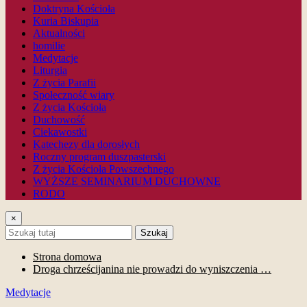
Doktryna Kościoła
Kuria Biskupia
Aktualności
homilie
Medytacje
Liturgia
Z życia Parafii
Społeczność wiary
Z życia Kościoła
Duchowość
Ciekawostki
Katechezy dla dorosłych
Roczny program duszpasterski
Z życia Kościoła Powszechnego
WYŻSZE SEMINARIUM DUCHOWNE
RODO
×
Szukaj
Strona domowa
Droga chrześcijanina nie prowadzi do wyniszczenia …
Medytacje