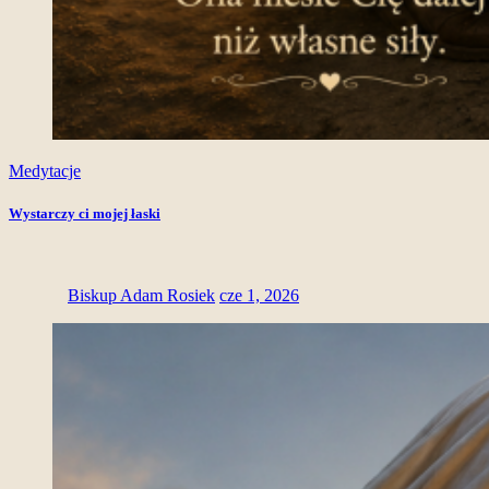
Medytacje
Wystarczy ci mojej łaski
Biskup Adam Rosiek
cze 1, 2026