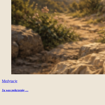
Medytacje
Ja was pokrzepię …