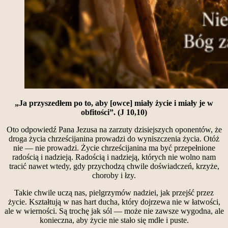
„Ja przyszedłem po to, aby [owce] miały życie i miały je w
obfitości”. (J 10,10)
Oto odpowiedź Pana Jezusa na zarzuty dzisiejszych oponentów, że
droga życia chrześcijanina prowadzi do wyniszczenia życia. Otóż
nie — nie prowadzi. Życie chrześcijanina ma być przepełnione
radością i nadzieją. Radością i nadzieją, których nie wolno nam
tracić nawet wtedy, gdy przychodzą chwile doświadczeń, krzyże,
choroby i łzy.
Takie chwile uczą nas, pielgrzymów nadziei, jak przejść przez
życie. Kształtują w nas hart ducha, który dojrzewa nie w łatwości,
ale w wierności. Są trochę jak sól — może nie zawsze wygodna, ale
konieczna, aby życie nie stało się mdłe i puste.