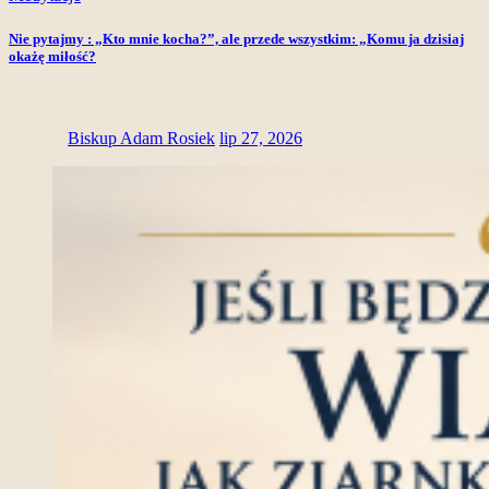
Nie pytajmy : „Kto mnie kocha?”, ale przede wszystkim: „Komu ja dzisiaj
okażę miłość?
Biskup Adam Rosiek
lip 27, 2026