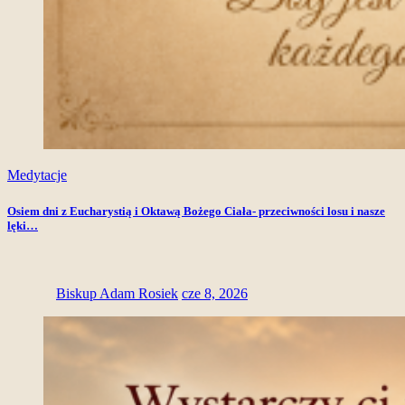
Medytacje
Osiem dni z Eucharystią i Oktawą Bożego Ciała- przeciwności losu i nasze
lęki…
Biskup Adam Rosiek
cze 8, 2026