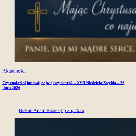
Aktualności
Czy znalazłeś już swój największy skarb? – XVII Niedziela Zwykła – 26
lipca 2026
Biskup Adam Rosiek
lip 25, 2026