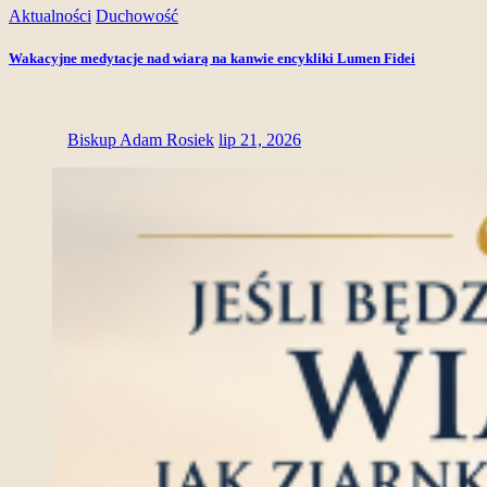
Aktualności
Duchowość
Wakacyjne medytacje nad wiarą na kanwie encykliki Lumen Fidei
Biskup Adam Rosiek
lip 21, 2026