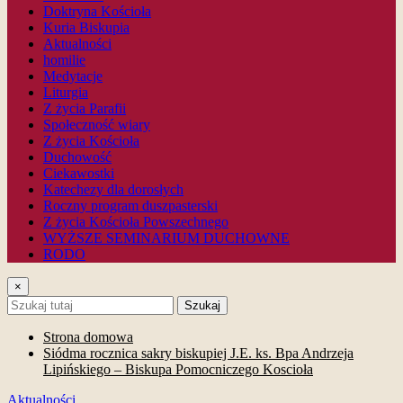
Doktryna Kościoła
Kuria Biskupia
Aktualności
homilie
Medytacje
Liturgia
Z życia Parafii
Społeczność wiary
Z życia Kościoła
Duchowość
Ciekawostki
Katechezy dla dorosłych
Roczny program duszpasterski
Z życia Kościoła Powszechnego
WYŻSZE SEMINARIUM DUCHOWNE
RODO
×
Szukaj
Strona domowa
Siódma rocznica sakry biskupiej J.E. ks. Bpa Andrzeja
Lipińskiego – Biskupa Pomocniczego Koscioła
Aktualności