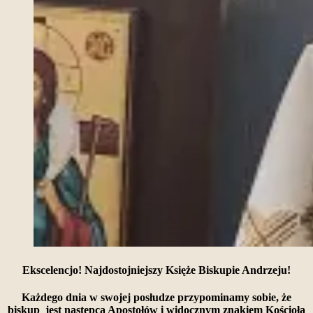
Ekscelencjo! Najdostojniejszy Księże Biskupie Andrzeju!
Każdego dnia w swojej posłudze przypominamy sobie, że
biskup jest następcą Apostołów i widocznym znakiem Kościoła