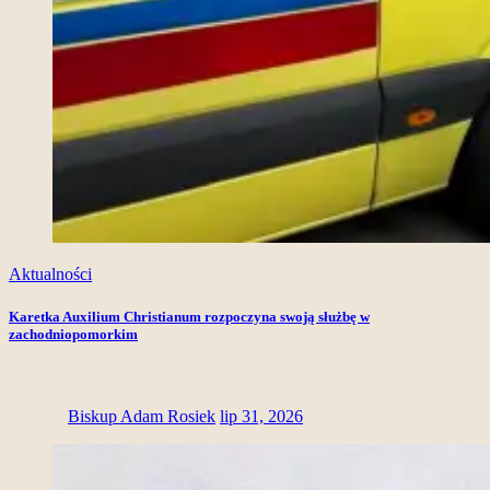
Aktualności
Karetka Auxilium Christianum rozpoczyna swoją służbę w
zachodniopomorkim
Biskup Adam Rosiek
lip 31, 2026