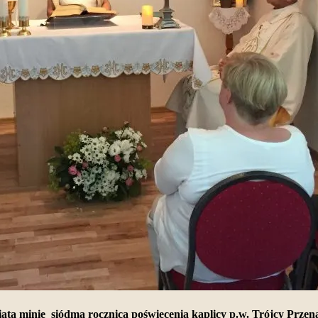
iata minie siódma rocznica poświęcenia kaplicy p.w. Trójcy Prze