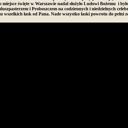
 to miejsce święte w Warszawie nadal służyło Ludowi Bożemu i by
m duszpasterzem i Proboszczem na codziennych i niedzielnych cele
 wszelkich łask od Pana. Nade wszystko łaski powrotu do pełni zd