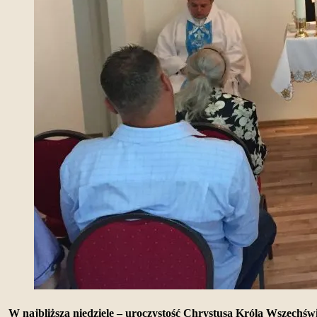
W najbliższą niedzielę – uroczystość Chrystusa Króla Wszechśw