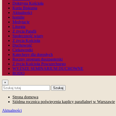
Doktryna Kościoła
Kuria Biskupia
Aktualności
homilie
Medytacje
Liturgia
Z życia Parafii
Społeczność wiary
Z życia Kościoła
Duchowość
Ciekawostki
Katechezy dla dorosłych
Roczny program duszpasterski
Z życia Kościoła Powszechnego
WYŻSZE SEMINARIUM DUCHOWNE
RODO
×
Szukaj
Strona domowa
Siódma rocznica poświęcenia kaplicy parafialnej w Warszawie
Aktualności