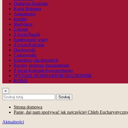
Doktryna Kościoła
Kuria Biskupia
Aktualności
homilie
Medytacje
Liturgia
Z życia Parafii
Społeczność wiary
Z życia Kościoła
Duchowość
Ciekawostki
Katechezy dla dorosłych
Roczny program duszpasterski
Z życia Kościoła Powszechnego
WYŻSZE SEMINARIUM DUCHOWNE
RODO
×
Szukaj
Strona domowa
Panie, daj nam spożywać jak najczęściej Chleb Eucharystyczny
Aktualności