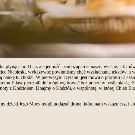
płynąca od Ojca, ale jedność i samozaparcie nasze, własne, jak mówi 
Ojciec Niebieski, wykazywać powinniśmy chęć wysłuchania tekstów, a 
 naukę tu chodzi. W pierwszym czytaniu jest mowa o proroku Eliaszu,
óremu Eliasz przez 40 dni mógł wędrować bez potrzeby posilania się. 
ólnoty z Kościołem. Dbajmy o Kościół, o wspólnotę, w której Chleb 
śmy dzięki Jego Mocy mogli podążać drogą, którą nam wskazujesz, i a